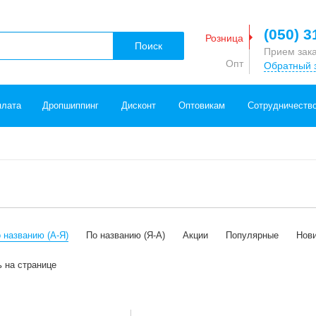
(050) 3
Розница
Поиск
Прием зак
Опт
Обратный 
плата
Дропшиппинг
Дисконт
Оптовикам
Сотрудничеств
 названию (А-Я)
По названию (Я-А)
Акции
Популярные
Нов
ь на странице