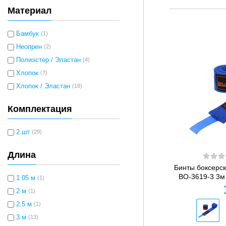
Материал
Бамбук
(1)
Неопрен
(2)
Полиэстер / Эластан
(4)
Хлопок
(7)
Хлопок / Эластан
(18)
Комплектация
2 шт
(29)
Длина
Бинты боксерск
BO-3619-3 3м
1.05 м
(1)
2 м
(1)
2.5 м
(1)
3 м
(13)