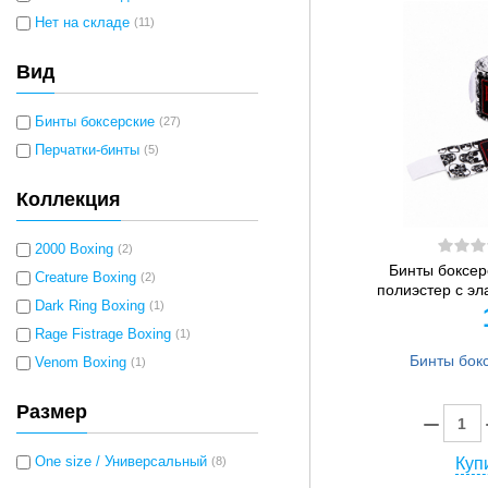
Нет на складе
(11)
Вид
Бинты боксерские
(27)
Перчатки-бинты
(5)
Коллекция
2000 Boxing
(2)
Бинты боксер
Creature Boxing
(2)
полиэстер с эла
Dark Ring Boxing
(1)
Rage Fistrage Boxing
(1)
Venom Boxing
(1)
Размер
One size / Универсальный
(8)
Купи