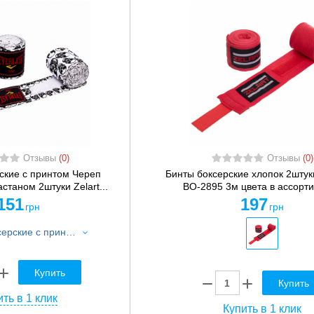
Отзывы
(0)
Отзывы
(0)
ские с принтом Череп
Бинты боксерские хлопок 2шту
станом 2штуки Zelart...
BO-2895 3м цвета в ассорт
151
197
грн
грн
Бинты боксерские с принтом Череп полиэстер с эластаном 2штуки Zelart 4456R-118 3м черный-белый
Купить
Купить
ть в 1 клик
Купить в 1 клик