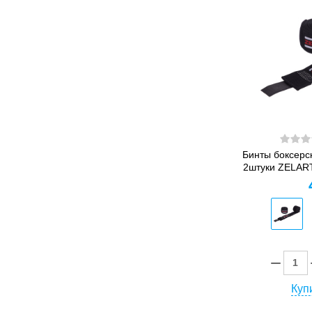
Бинты боксерс
2штуки ZELART
Купи