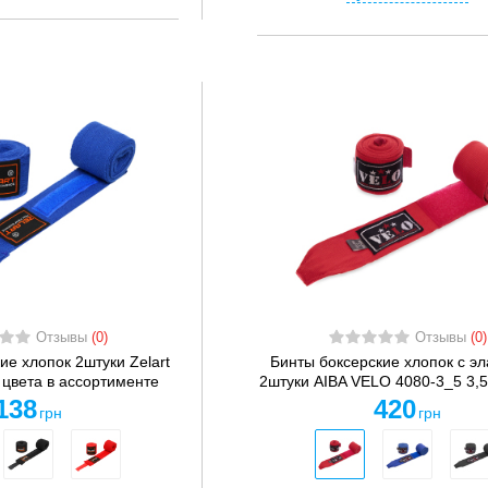
Отзывы
(0)
Отзывы
(0)
ие хлопок 2штуки Zelart
Бинты боксерские хлопок с э
 цвета в ассортименте
2штуки AIBA VELO 4080-3_5 3,5м
138
420
грн
грн