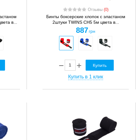
Отзывы
(0)
ластаном
Бинты боксерские хлопок с эластаном
ета в...
2штуки TWINS CH5 5м цвета в...
887
грн
Купить
Купить в 1 клик