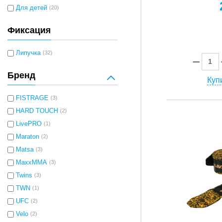
Для детей
(20)
Фиксация
Липучка
(32)
Бренд
Купи
FISTRAGE
(3)
HARD TOUCH
(2)
LivePRO
(1)
Maraton
(2)
Matsa
(3)
MaxxMMA
(3)
Twins
(3)
TWN
(1)
UFC
(2)
Velo
(2)