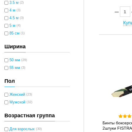
3.5 м
(2)
4 м
(3)
4.5 м
(3)
Купи
5 м
(4)
85 см
(1)
Ширина
50 мм
(29)
55 мм
(3)
Пол
Женский
(23)
Мужской
(32)
Возрастная группа
Бинты боксерс
2штуки FISTRA
Для взрослых
(30)