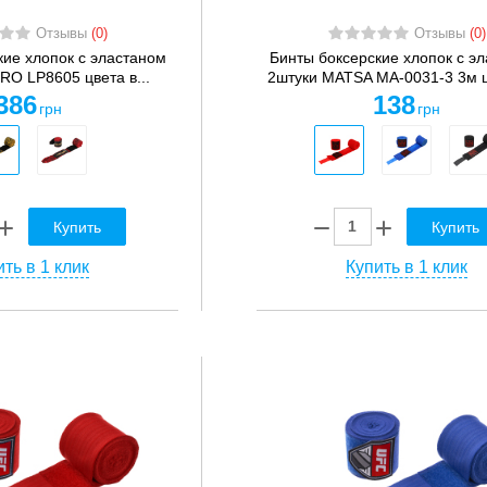
Отзывы
(0)
Отзывы
(0)
кие хлопок с эластаном
Бинты боксерские хлопок с э
RO LP8605 цвета в...
2штуки MATSA MA-0031-3 3м цв
386
138
грн
грн
Купить
Купить
ть в 1 клик
Купить в 1 клик