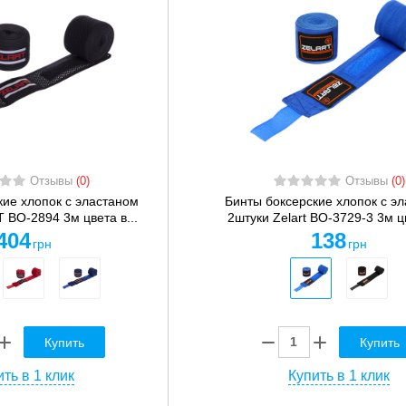
Отзывы
(0)
Отзывы
(0)
кие хлопок с эластаном
Бинты боксерские хлопок с э
 BO-2894 3м цвета в...
2штуки Zelart BO-3729-3 3м цв
404
138
грн
грн
Купить
Купить
ть в 1 клик
Купить в 1 клик