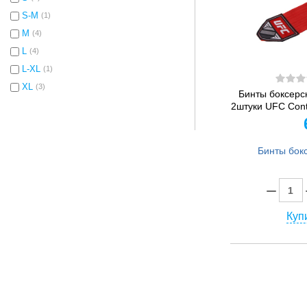
S-M
(1)
M
(4)
L
(4)
L-XL
(1)
XL
(3)
Бинты боксерс
2штуки UFC Cont
Купи