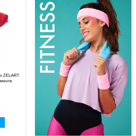
ки ZELART
именте