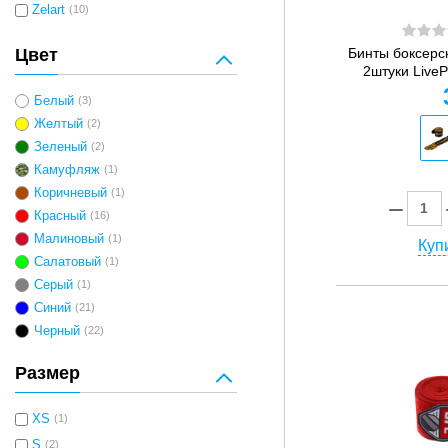
Zelart
(10)
Бинты боксерс
Цвет
2штуки LiveP
Белый
(3)
Желтый
(2)
Зеленый
(2)
Камуфляж
(1)
Коричневый
(1)
Красный
(16)
Малиновый
(1)
Купи
Салатовый
(1)
Серый
(1)
Синий
(21)
Черный
(22)
Размер
XS
(1)
S
(2)