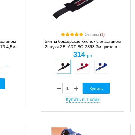
Отзывы
(1)
ластаном
Бинты боксерские хлопок с эластаном
3 4,5м...
2штуки ZELART BO-2893 3м цвета в...
314
грн
к с эластаном 2штуки UFC Contender UHK-69773 4,5м синий
Купить
Купить в 1 клик