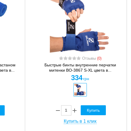
Отзывы
(0)
ластаном
Быстрые бинты внутренние перчатки
ета в...
митенки BO-3867 S-XL цвета в...
334
грн
Купить
Купить в 1 клик