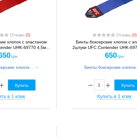
Отзывы
(0)
Отзывы
(0)
кие хлопок с эластаном
Бинты боксерские хлопок с э
ender UHK-69770 4,5м...
2штуки UFC Contender UHK-6977
650
650
грн
грн
Бинты боксерские хлопок с эластаном 2штуки UFC Contender UHK-69770 4,5м красный
Бинты боксерские хлопо
Купить
Купить
ть в 1 клик
Купить в 1 клик