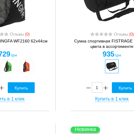
Отзывы
(0)
Отзывы
(0)
YINGFA WF2160 62х44см
Сумка спортивная FISTRAGE 
цвета в ассортименте
729
935
грн
грн
Купить
Купить
ть в 1 клик
Купить в 1 клик
Новинка