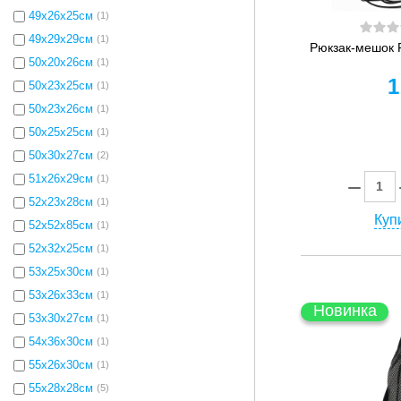
49x26x25см
(1)
49x29x29см
(1)
Рюкзак-мешок 
50x20x26см
(1)
1
50x23x25см
(1)
50x23x26см
(1)
50x25x25см
(1)
50x30x27см
(2)
51x26x29см
(1)
52x23x28см
(1)
Купи
52x52x85см
(1)
52х32х25см
(1)
53x25x30см
(1)
53x26x33см
(1)
Новинка
53x30x27см
(1)
54x36x30см
(1)
55x26x30см
(1)
55x28x28см
(5)