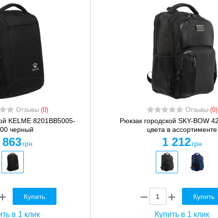
Отзывы
(0)
Отзывы
(0)
кой KELME 8201BB5005-
Рюкзак городской SKY-BOW 4
00 черный
цвета в ассортименте
 863
1 212
грн
грн
Купить
Купить
ть в 1 клик
Купить в 1 клик