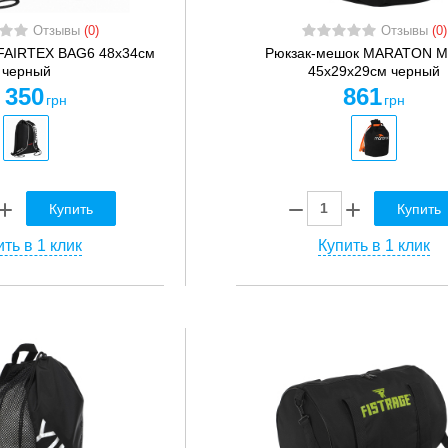
Отзывы
(0)
Отзывы
(0)
FAIRTEX BAG6 48x34см
Рюкзак-мешок MARATON 
черный
45х29х29см черный
 350
861
грн
грн
Купить
Купить
ть в 1 клик
Купить в 1 клик