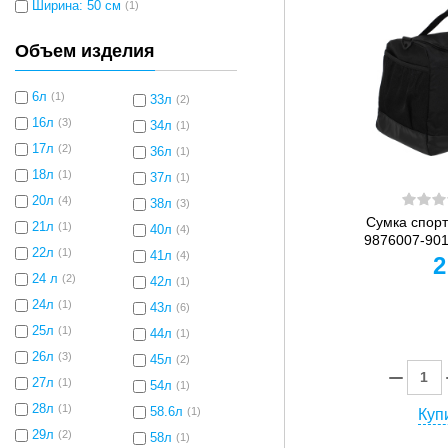
Ширина: 50 см
(1)
Объем изделия
6л
(1)
33л
(2)
16л
(3)
34л
(1)
17л
(2)
36л
(1)
18л
(1)
37л
(1)
20л
(4)
38л
(3)
Сумка спор
21л
(1)
40л
(4)
9876007-901
22л
(1)
41л
(4)
2
24 л
(2)
42л
(1)
24л
(1)
43л
(6)
25л
(1)
44л
(1)
26л
(3)
45л
(2)
27л
(1)
54л
(1)
28л
(1)
58.6л
(1)
Купи
29л
(2)
58л
(1)