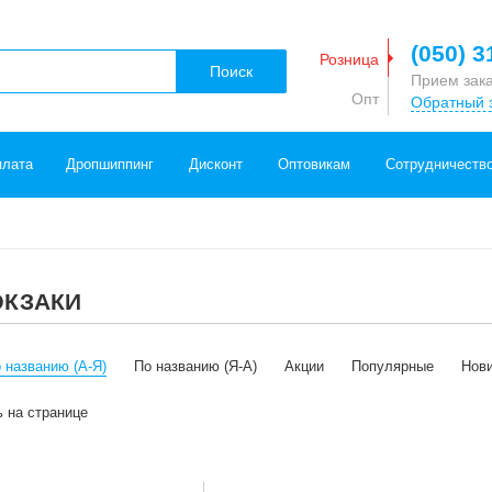
(050) 3
Розница
Поиск
Прием зак
Опт
Обратный 
плата
Дропшиппинг
Дисконт
Оптовикам
Сотрудничеств
ЮКЗАКИ
 названию (А-Я)
По названию (Я-А)
Акции
Популярные
Нов
ь на странице