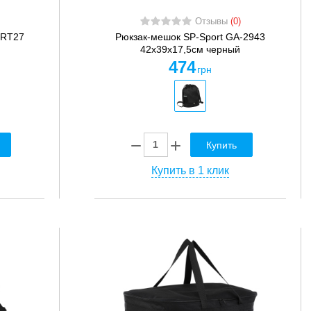
Отзывы
(0)
MRT27
Рюкзак-мешок SP-Sport GA-2943
42x39х17,5см черный
474
грн
Купить
Купить в 1 клик