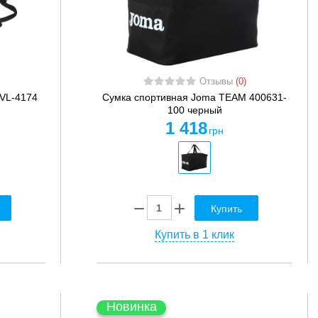
Отзывы
(0)
VL-4174
Сумка спортивная Joma TEAM 400631-
100 черный
1 418
грн
Купить
Купить в 1 клик
Новинка