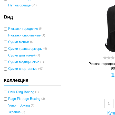
Нет на складе
(21)
Вид
Рюкзаки городские
(8)
Рюкзаки спортивные
(1)
Сумки-мешки
(5)
Сумки-трансформеры
(4)
Сумки для мячей
(1)
Сумки медицинские
(1)
Рюкзак городс
90
Сумки спортивные
(42)
1
Коллекция
Dark Ring Boxing
(1)
Rage Fistrage Boxing
(2)
Venom Boxing
(1)
Украина
(2)
Купи