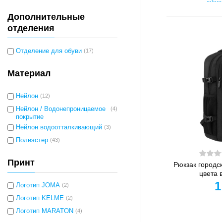
Дополнительные
отделения
Отделение для обуви
(17)
Материал
Нейлон
(12)
Нейлон / Водонепроницаемое
(4)
покрытие
Нейлон водоотталкивающий
(3)
Полиэстер
(43)
Принт
Рюкзак городс
цвета 
1
Логотип JOMA
(2)
Логотип KELME
(2)
Логотип MARATON
(4)