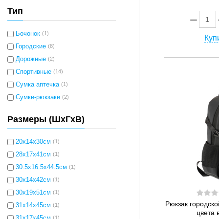
Тип
Бочонок
(1)
Купи
Городские
(8)
Дорожные
(2)
Спортивные
(14)
Сумка аптечка
(1)
Сумки-рюкзаки
(2)
Размеры (ШхГхВ)
20x14x30см
(1)
28x17x41см
(1)
30.5х16.5х44.5см
(1)
30x14x42см
(1)
30x19x51см
(1)
Рюкзак городск
31x14x45см
(1)
цвета 
31x17x45см
(1)