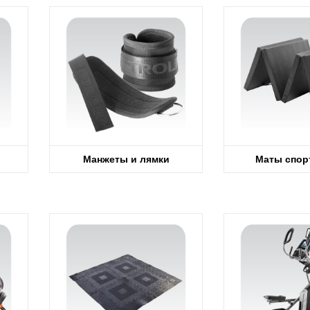
Манжеты и лямки
Маты спор