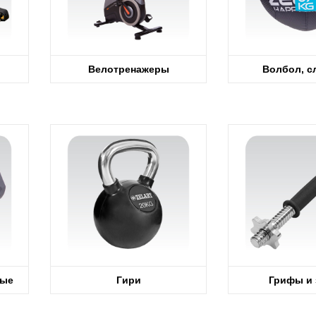
Велотренажеры
Волбол, с
ные
Гири
Грифы и 