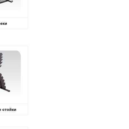
еки
 стойки