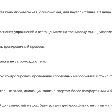
ет быть любительская, олимпийская, для пауэрлифтинга. Разница 
олнения упражнений с отягощениями на тренировку мышц, укрепле
ь тренировочный процесс.
ала и не загромождают его.
тко контролировать проведение спортивных мероприятий и точно ф
ажерных залов, делающих занятия спортом более комфортными и 
ой динамический мешок, батуты, сани для кроссфита с петлями – с