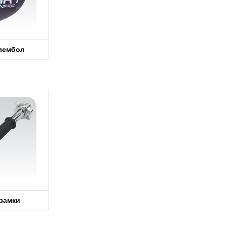
лембол
замки