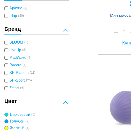
Арахис
(4)
Шар
(30)
Бренд
BLOOM
(3)
Купи
LiveUp
(5)
MadWave
(1)
Record
(1)
SP-Planeta
(11)
SP-Sport
(25)
Zelart
(6)
Цвет
Бирюзовый
(3)
Голубой
(7)
Желтый
(1)