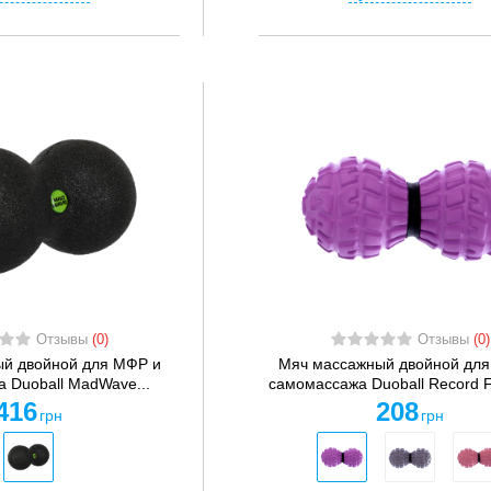
Отзывы
(0)
Отзывы
(0)
й двойной для МФР и
Мяч массажный двойной для
 Duoball MadWave...
самомассажа Duoball Record FI
416
208
грн
грн