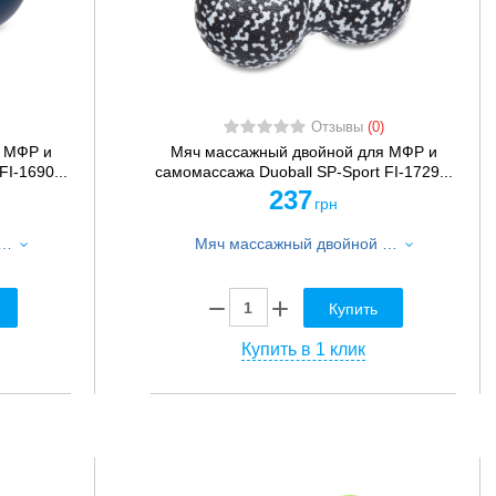
Отзывы
(0)
 МФР и
Мяч массажный двойной для МФР и
I-1690...
самомассажа Duoball SP-Sport FI-1729...
237
грн
й для МФР и самомассажа Duoball SP-Sport FI-1690 ø6см цвета в ассортименте
Мяч массажный двойной для МФР и самомассажа Duoball SP-Sport FI-1729 ø5см цвета в ассортименте
Купить
Купить в 1 клик