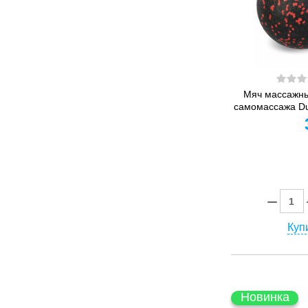
Мяч массажны
самомассажа Duo
Купи
Новинка