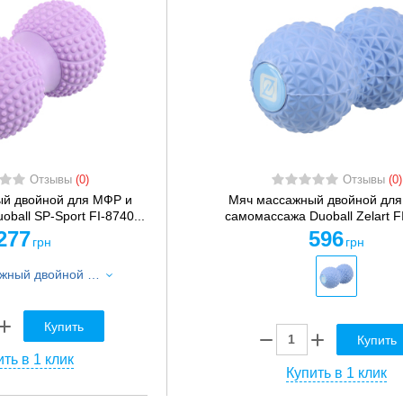
Отзывы
(0)
Отзывы
(0)
й двойной для МФР и
Мяч массажный двойной для
ball SP-Sport FI-8740...
самомассажа Duoball Zelart FI
277
596
грн
грн
Мяч массажный двойной для МФР и самомассажа Duoball SP-Sport FI-8740 ø6см цвета в ассортименте
Купить
Купить
ть в 1 клик
Купить в 1 клик