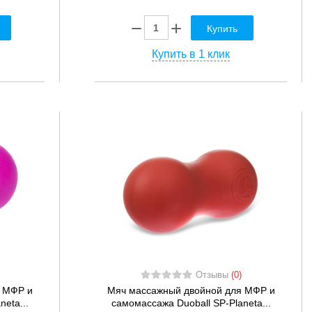
Купить
Купить в 1 клик
Отзывы
(0)
 МФР и
Мяч массажный двойной для МФР и
eta...
самомассажа Duoball SP-Planeta...