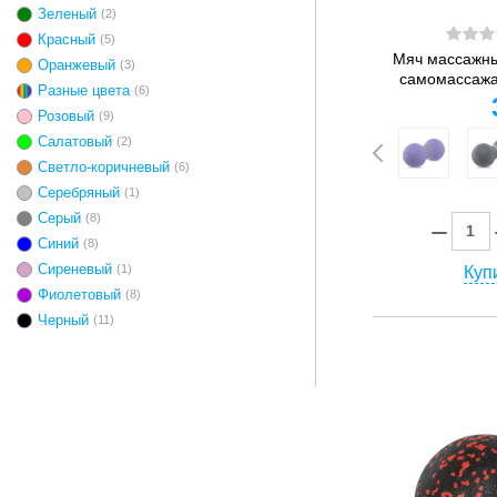
Зеленый
(2)
Красный
(5)
Мяч массажны
Оранжевый
(3)
самомассажа 
Разные цвета
(6)
Розовый
(9)
Салатовый
(2)
Светло-коричневый
(6)
Серебряный
(1)
Серый
(8)
Синий
(8)
Сиреневый
(1)
Купи
Фиолетовый
(8)
Черный
(11)