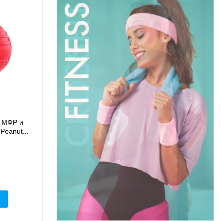
 МФР и
Peanut...