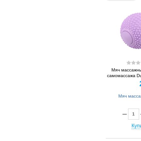
Мяч массажны
самомассажа Duo
Купи