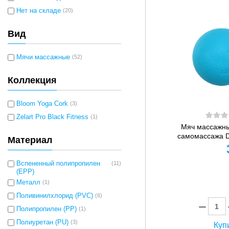
Нет на складе
(20)
Вид
Мячи массажные
(52)
Коллекция
Bloom Yoga Cork
(3)
Zelart Pro Black Fitness
(1)
Мяч массажны
самомассажа Du
Материал
Вспененный полипропилен
(11)
(EPP)
Металл
(1)
Поливинилхлорид (PVC)
(6)
Полипропилен (PP)
(1)
Полиуретан (PU)
(3)
Купи