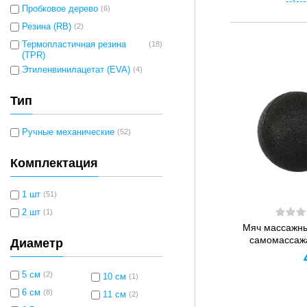
Пробковое дерево
(6)
Резина (RB)
(2)
Термопластичная резина
(18)
(TPR)
Этиленвинилацетат (EVA)
(4)
Тип
Ручные механические
(52)
Комплектация
1 шт
(51)
2 шт
(1)
Мяч массажны
самомассажа
Диаметр
5 см
(2)
10 см
(1)
6 см
(8)
11 см
(2)