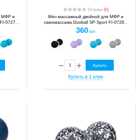
Отзывы
(0)
 МФР и
Мяч массажный двойной для МФР и
I-0727...
самомассажа Duoball SP-Sport FI-0728...
360
грн
Купить
Купить в 1 клик