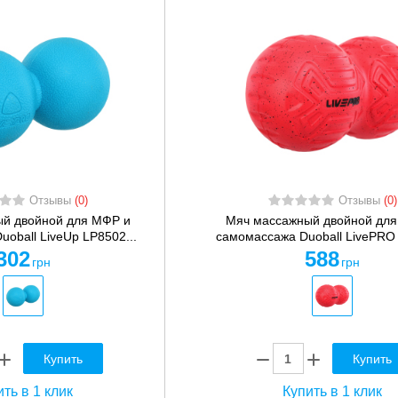
Отзывы
(0)
Отзывы
(0)
й двойной для МФР и
Мяч массажный двойной для
oball LiveUp LP8502...
самомассажа Duoball LivePRO 
302
588
грн
грн
Купить
Купить
ть в 1 клик
Купить в 1 клик