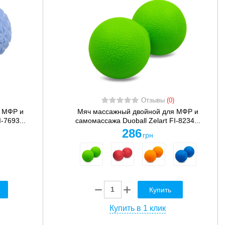
Отзывы
(0)
 МФР и
Мяч массажный двойной для МФР и
-7693...
самомассажа Duoball Zelart FI-8234...
286
грн
Купить
Купить в 1 клик