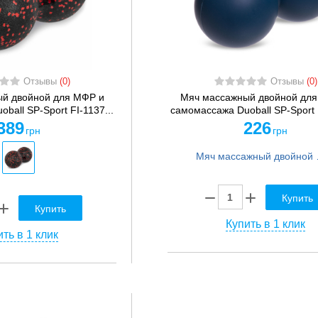
Отзывы
(0)
Отзывы
(0)
й двойной для МФР и
Мяч массажный двойной для
ball SP-Sport FI-1137...
самомассажа Duoball SP-Sport F
389
226
грн
грн
Мяч массажный двойно
Купить
Купить
Купить в 1 клик
ть в 1 клик