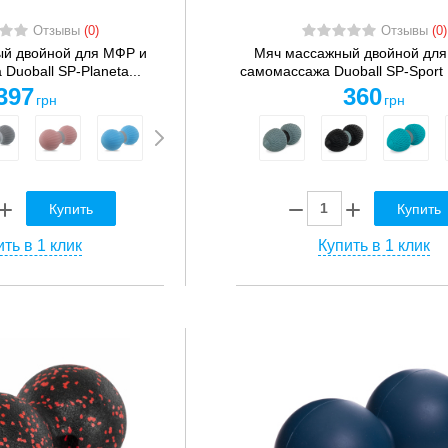
Отзывы
(0)
Отзывы
(0)
й двойной для МФР и
Мяч массажный двойной для
Duoball SP-Planeta...
самомассажа Duoball SP-Sport F
397
360
грн
грн
Купить
Купить
ть в 1 клик
Купить в 1 клик