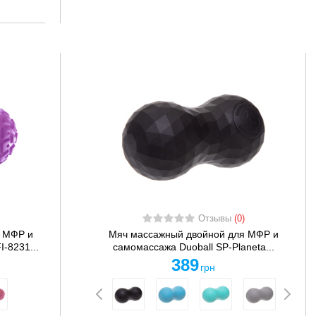
Отзывы
(0)
 МФР и
Мяч массажный двойной для МФР и
-8231...
самомассажа Duoball SP-Planeta...
389
грн