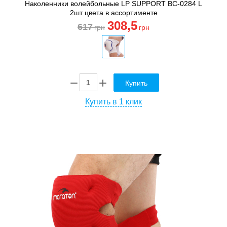
Наколенники волейбольные LP SUPPORT BC-0284 L
2шт цвета в ассортименте
308
,5
617
грн
грн
Купить
Купить в 1 клик