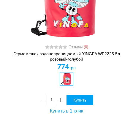
Отзывы
(0)
Гермомешок водонепроницаемый YINGFA WF2225 5л
розовый-голубой
774
грн
Купить
Купить в 1 клик