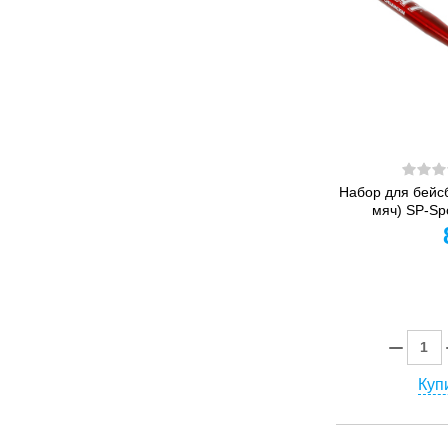
Набор для бейсб
мяч) SP-Spo
Купи