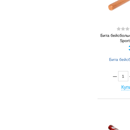
Бита бейсболь
Spor
Купи