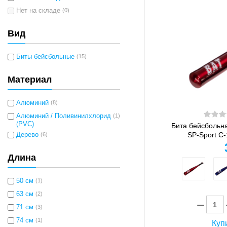
Нет на складе
(0)
Вид
Биты бейсбольные
(15)
Материал
Алюминий
(8)
Алюминий / Поливинилхлорид
(1)
(PVC)
Бита бейсбольн
SP-Sport C-
Дерево
(6)
Длина
50 см
(1)
63 см
(2)
71 см
(3)
74 см
(1)
Купи