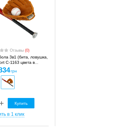
Отзывы
(0)
ола 3в1 (бита, ловушка,
rt C-1163 цвета в...
834
грн
Купить
ть в 1 клик