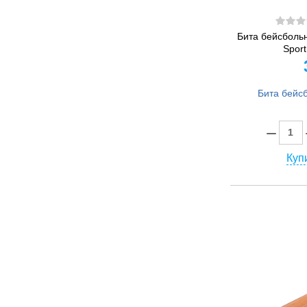
Бита бейсболь
Spor
Купи