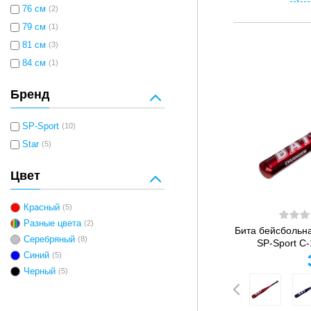
76 см
(2)
79 см
(1)
81 см
(3)
84 см
(1)
Бренд
SP-Sport
(10)
Star
(5)
Цвет
Красный
(5)
Разные цвета
(2)
Бита бейсбольн
Серебряный
(8)
SP-Sport C-
Синий
(5)
Черный
(5)