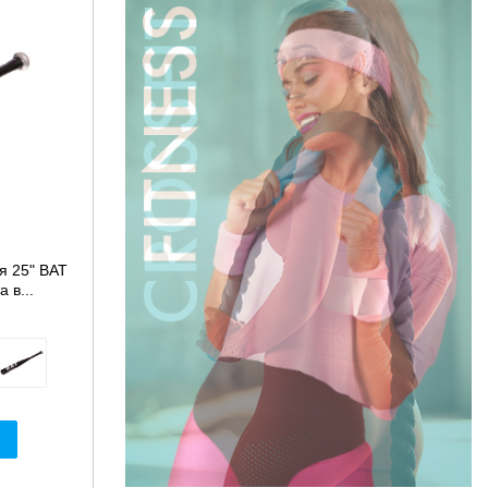
я 25" BAT
 в...