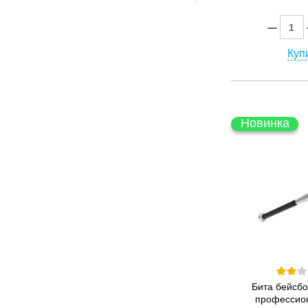
Купи
Новинка
Бита бейсб
профессион