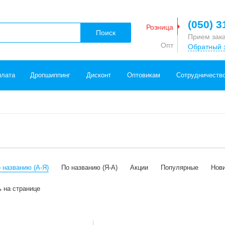
(050) 3
Розница
Поиск
Прием зак
Опт
Обратный 
плата
Дропшиппинг
Дисконт
Оптовикам
Сотрудничеств
 названию (А-Я)
По названию (Я-А)
Акции
Популярные
Нов
ь на странице