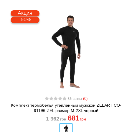
Акция
-50%
Отзывы
(0)
Комплект термобелья утепленный мужской ZELART CO-
91196-ZEL размер M-2XL черный
681
1 362
грн
грн