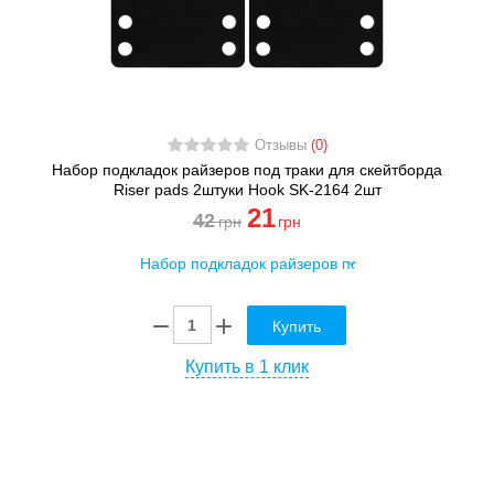
Отзывы
(0)
Набор подкладок райзеров под траки для скейтборда
Riser pads 2штуки Hook SK-2164 2шт
21
42
грн
грн
Купить
Купить в 1 клик