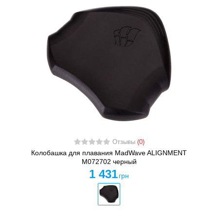
Отзывы
(0)
Колобашка для плавания MadWave ALIGNMENT
M072702 черный
1 431
грн