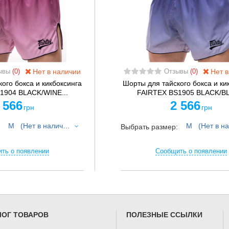
Нет в наличии
Нет в
ывы
(0)
Отзывы
(0)
ого бокса и кикбоксинга
Шорты для тайского бокса и ки
1904 BLACK/WINE...
FAIRTEX BS1905 BLACK/BL
 566
2 566
грн
грн
M (Нет в наличии)
:
Выбрать размер:
ть о появлении
Сообщить о появлении
ЛОГ ТОВАРОВ
ПОЛЕЗНЫЕ ССЫЛКИ