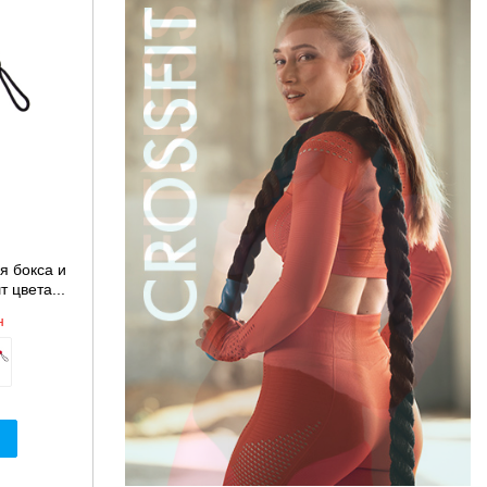
я бокса и
 цвета...
н