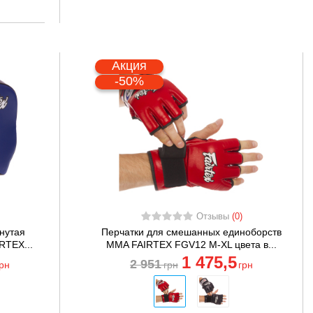
Акция
-50%
Отзывы
(0)
нутая
Перчатки для смешанных единоборств
RTEX...
MMA FAIRTEX FGV12 M-XL цвета в...
1 475
,5
2 951
грн
грн
грн