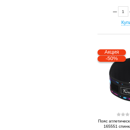
Купи
Акция
-50%
Пояс атлетичес
165551 спинк