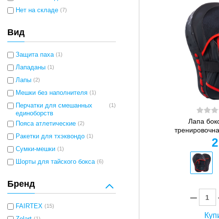
Нет на складе
(7)
Вид
Защита паха
(1)
Лападаны
(1)
Лапы
(2)
Мешки без наполнителя
(1)
Перчатки для смешанных
(1)
единоборств
Лапа бок
Пояса атлетические
(2)
тренировочна
Ракетки для тхэквондо
(1)
2
Сумки-мешки
(1)
Шорты для тайского бокса
(6)
Бренд
FAIRTEX
(15)
Купи
(1)