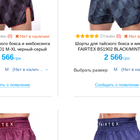
Нет в наличии
Нет в
ывы
(0)
Отзывы
(0)
ого бокса и кикбоксинга
Шорты для тайского бокса и ки
01 M-XL черный-серый
FAIRTEX BS1902 BLACK/MINT 
 566
2 566
грн
грн
M (Нет в наличии)
:
Выбрать размер:
ть о появлении
Сообщить о появлении