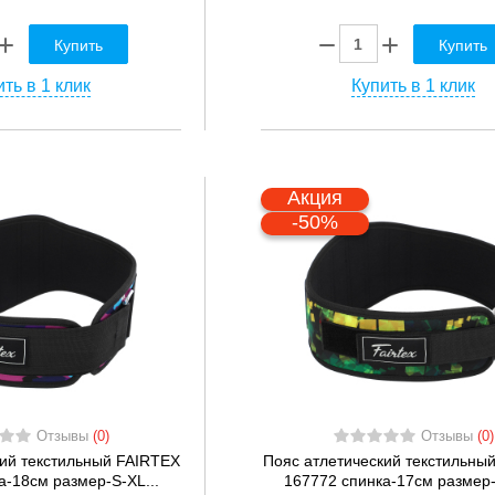
Купить
Купить
ть в 1 клик
Купить в 1 клик
Акция
-50%
Отзывы
(0)
Отзывы
(0)
кий текстильный FAIRTEX
Пояс атлетический текстильны
а-18см размер-S-XL...
167772 спинка-17см размер-