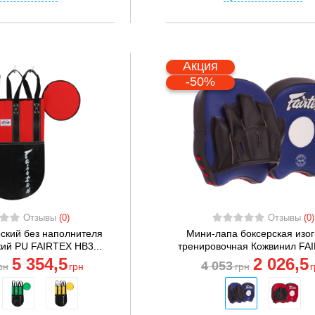
Акция
-50%
Отзывы
(0)
Отзывы
(0)
ский без наполнителя
Мини-лапа боксерская изог
ий PU FAIRTEX HB3...
тренировочная Кожвинил FAI
5 354
,5
2 026
,5
4 053
рн
грн
грн