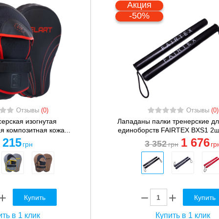
Акция
-50%
Отзывы
(0)
Отзывы
(0)
серская изогнутая
Лападаны палки тренерские дл
я композитная кожа...
единоборств FAIRTEX BXS1 2шт
 215
1 676
3 352
грн
грн
гр
Купить
Купить
ть в 1 клик
Купить в 1 клик