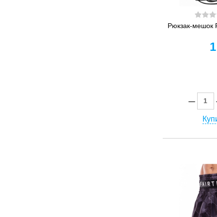
Рюкзак-мешок 
1
Купи