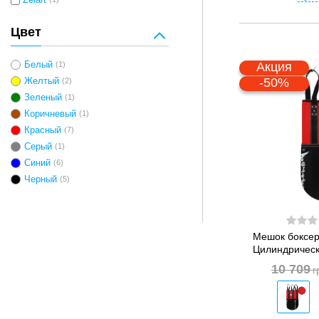
Zelart
Цвет
Белый
(1)
Акция
-50%
Желтый
(2)
Зеленый
(1)
Коричневый
(1)
Красный
(7)
Серый
(1)
Синий
(6)
Черный
(5)
Мешок боксер
Цилиндрическ
10 709
г