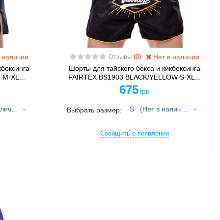
 наличии
Нет в наличии
Отзывы
(0)
кбоксинга
Шорты для тайского бокса и кикбоксинга
M-XL...
FAIRTEX BS1903 BLACK/YELLOW S-XL...
675
грн
M (Нет в наличии)
S (Нет в наличии)
Выбрать размер:
Сообщить о появлении