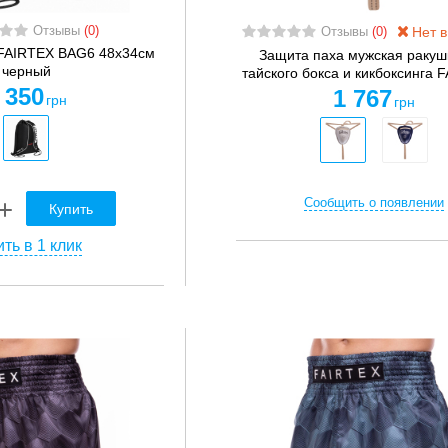
Отзывы
(0)
Нет в
Отзывы
(0)
FAIRTEX BAG6 48x34см
Защита паха мужская ракуш
черный
тайского бокса и кикбоксинга F
 350
1 767
грн
грн
Сообщить о появлении
Купить
ть в 1 клик