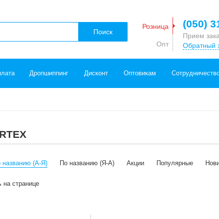
(050) 3
Розница
Поиск
Прием зак
Опт
Обратный 
плата
Дропшиппинг
Дисконт
Оптовикам
Сотрудничеств
IRTEX
 названию (А-Я)
По названию (Я-А)
Акции
Популярные
Нов
ь на странице