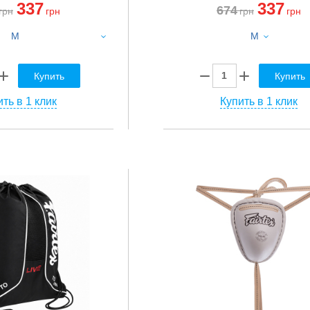
337
337
674
грн
грн
грн
грн
M
M
:
Купить
Купить
ть в 1 клик
Купить в 1 клик