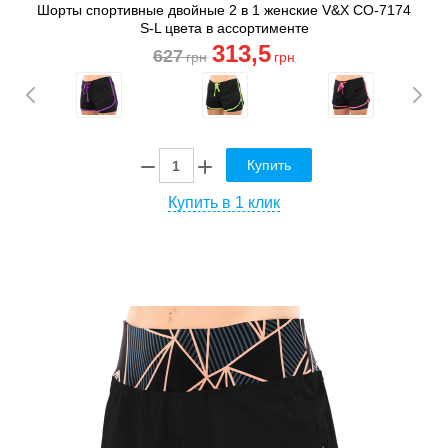
Шорты спортивные двойные 2 в 1 женские V&X CO-7174
S-L цвета в ассортименте
313
,5
627
грн
грн
Купить
Купить в 1 клик