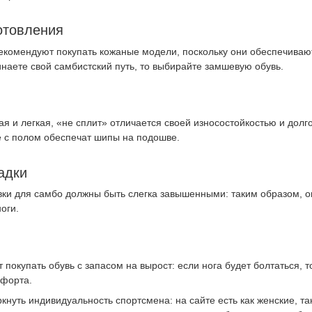
отовления
омендуют покупать кожаные модели, поскольку они обеспечивают 
инаете свой самбистский путь, то выбирайте замшевую обувь.
ая и легкая, «не сплит» отличается своей износостойкостью и долг
 с полом обеспечат шипы на подошве.
адки
вки для самбо должны быть слегка завышенными: таким образом, о
оги.
 покупать обувь с запасом на вырост: если нога будет болтаться, 
мфорта.
кнуть индивидуальность спортсмена: на сайте есть как женские, та