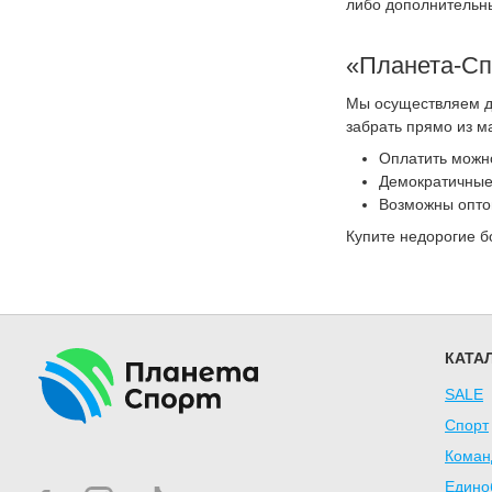
либо дополнительны
«Планета-Сп
Мы осуществляем до
забрать прямо из м
Оплатить можно
Демократичные 
Возможны оптов
Купите недорогие бо
КАТА
SALE
Спорт
Коман
Едино