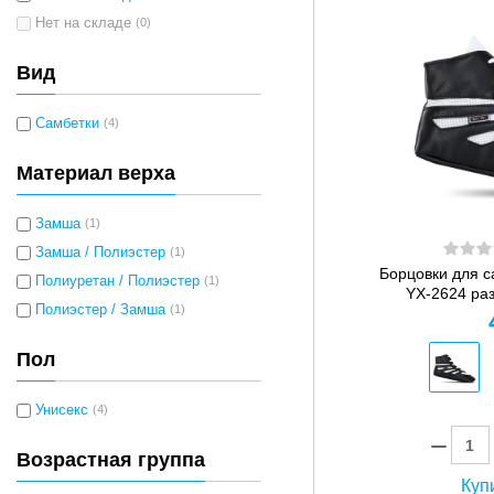
Нет на складе
(0)
Вид
Самбетки
(4)
Материал верха
Замша
(1)
Замша / Полиэстер
(1)
Борцовки для с
Полиуретан / Полиэстер
(1)
YX-2624 раз
Полиэстер / Замша
(1)
Пол
Унисекс
(4)
Возрастная группа
Купи