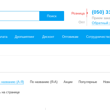
(050) 3
Розница
Поиск
Прием зак
Опт
Обратный 
плата
Дропшиппинг
Дисконт
Оптовикам
Сотрудничеств
 названию (А-Я)
По названию (Я-А)
Акции
Популярные
Нов
ь на странице