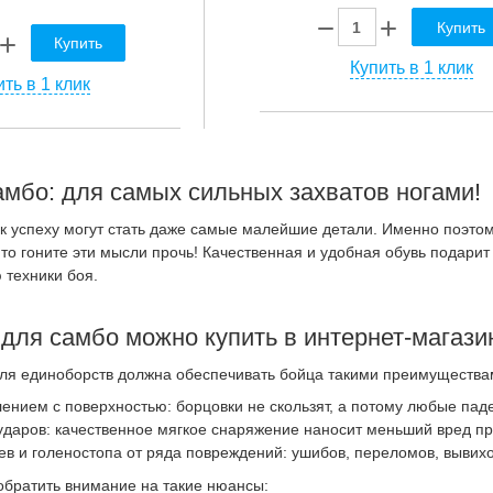
Купить
Купить
Купить в 1 клик
ть в 1 клик
амбо: для самых сильных захватов ногами!
 к успеху могут стать даже самые малейшие детали. Именно поэтому
 то гоните эти мысли прочь! Качественная и удобная обувь подари
 техники боя.
 для самбо можно купить в интернет-магаз
для единоборств должна обеспечивать бойца такими преимущества
нием с поверхностью: борцовки не скользят, а потому любые пад
даров: качественное мягкое снаряжение наносит меньший вред пр
в и голеностопа от ряда повреждений: ушибов, переломов, вывихо
обратить внимание на такие нюансы: