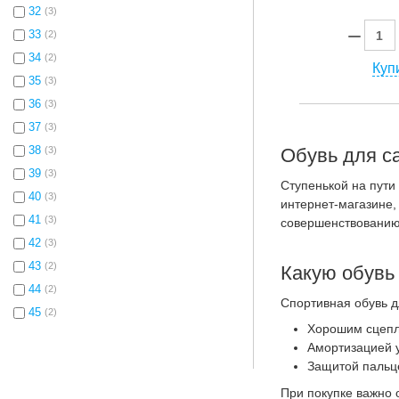
32
(3)
33
(2)
34
(2)
Купи
35
(3)
36
(3)
37
(3)
38
(3)
Обувь для с
39
(3)
Ступенькой на пути
40
(3)
интернет-магазине,
41
(3)
совершенствованию
42
(3)
43
(2)
Какую обувь
44
(2)
Спортивная обувь 
45
(2)
Хорошим сцепле
Амортизацией у
Защитой пальце
При покупке важно 