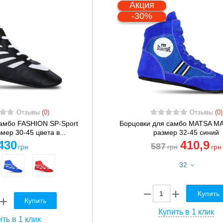
Акция
-30%
Отзывы
(0)
Отзывы
(0)
амбо FASHION SP-Sport
Борцовки для самбо MATSA MA
мер 30-45 цвета в...
размер 32-45 синий
430
410
,9
587
грн
грн
грн
32
Купить
Купить
Купить в 1 клик
ть в 1 клик