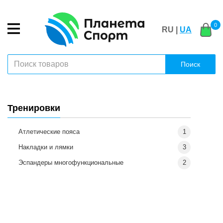
0
RU |
UA
Поиск
Тренировки
Атлетические пояса
1
Накладки и лямки
3
Эспандеры многофункциональные
2