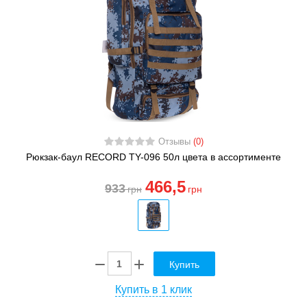
Отзывы
(0)
Рюкзак-баул RECORD TY-096 50л цвета в ассортименте
466
,5
933
грн
грн
Купить
Купить в 1 клик