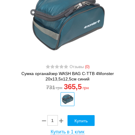
Отзывы
(0)
Сумка органайзер WASH BAG C-TTB 4Monster
20х13,5х12,5см синий
365
,5
731
грн
грн
Купить
Купить в 1 клик