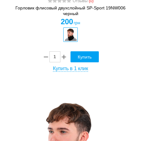
Отзывы
(0)
Горловик флисовый двухслойный SP-Sport 19NW006
черный
200
грн
Купить
Купить в 1 клик