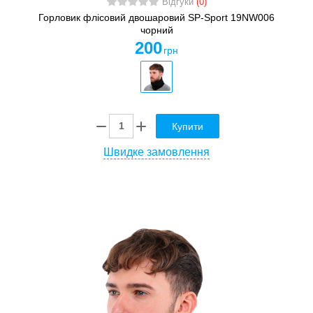
Відгуки
(0)
Горловик флісовий двошаровий SP-Sport 19NW006
чорний
200
грн
Купити
Швидке замовлення