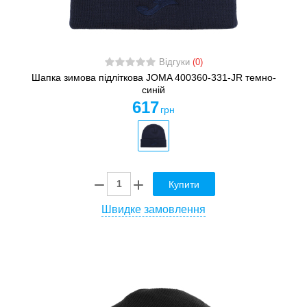
Відгуки
(0)
Шапка зимова підліткова JOMA 400360-331-JR темно-
синій
617
грн
Купити
Швидке замовлення