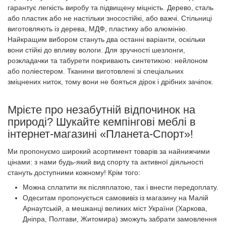
гарантує легкість виробу та підвищену міцність. Дерево, сталь
або пластик або не настільки зносостійкі, або важчі. Стільниці
виготовляють із дерева, МДФ, пластику або алюмінію.
Найкращим вибором стануть два останні варіанти, оскільки
вони стійкі до впливу вологи. Для зручності шезлонги,
розкладачки та табурети покривають синтетикою: нейлоном
або поліестером. Тканини виготовлені зі спеціальних
зміцнених ниток, тому вони не бояться дірок і дрібних зачіпок.
Мрієте про незабутній відпочинок на
природі? Шукайте кемпінгові меблі в
інтернет-магазині «Планета-Спорт»!
Ми пропонуємо широкий асортимент товарів за найнижчими
цінами: з нами будь-який вид спорту та активної діяльності
стануть доступними кожному! Крім того:
Можна сплатити як післяплатою, так і внести передоплату.
Одеситам пропонується самовивіз із магазину на Малій
Арнаутській, а мешканці великих міст України (Харкова,
Дніпра, Полтави, Житомира) зможуть забрати замовлення