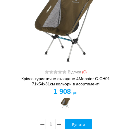
Відгуки
(0)
Крісло туристичне складане 4Monster C-CH01
71х54х31см кольори в асортименті
1 908
грн
Купити