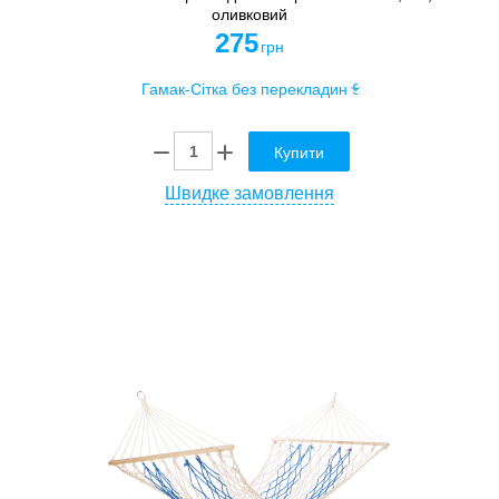
оливковий
275
грн
Купити
Швидке замовлення