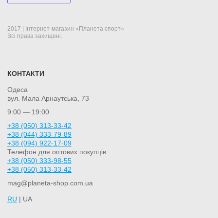
2017 | Інтернет-магазин «Планета спорт»
Всі права захищені.
КОНТАКТИ
Одеса
вул. Мала Арнаутська, 73
9:00 — 19:00
+38 (050) 313-33-42
+38 (044) 333-79-89
+38 (094) 922-17-09
Телефон для оптових покупців:
+38 (050) 333-98-55
+38 (050) 313-33-42
mag@planeta-shop.com.ua
RU
| UA