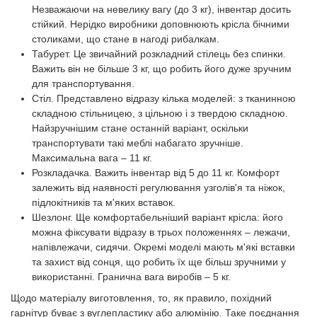
Незважаючи на невелику вагу (до 3 кг), інвентар досить
стійкий. Нерідко виробники доповнюють крісла бічними
столиками, що стане в нагоді рибалкам.
Табурет. Це звичайний розкладний стілець без спинки.
Важить він не більше 3 кг, що робить його дуже зручним
для транспортування.
Стіл. Представлено відразу кілька моделей: з тканинною
складною стільницею, з цільною і з твердою складною.
Найзручнішим стане останній варіант, оскільки
транспортувати такі меблі набагато зручніше.
Максимальна вага – 11 кг.
Розкладачка. Важить інвентар від 5 до 11 кг. Комфорт
залежить від наявності регулювання узголів'я та ніжок,
підлокітників та м'яких вставок.
Шезлонг. Ще комфортабельніший варіант крісла: його
можна фіксувати відразу в трьох положеннях – лежачи,
напівлежачи, сидячи. Окремі моделі мають м'які вставки
та захист від сонця, що робить їх ще більш зручними у
використанні. Гранична вага виробів – 5 кг.
Щодо матеріалу виготовлення, то, як правило, похідний
гарнітур буває з вуглепластику або алюмінію. Таке поєднання