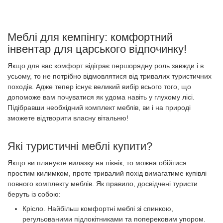
Меблі для кемпінгу: комфортний
інвентар для царського відпочинку!
Якщо для вас комфорт відіграє першорядну роль завжди і в
усьому, то не потрібно відмовлятися від тривалих туристичних
походів. Адже тепер існує великий вибір всього того, що
допоможе вам почуватися як удома навіть у глухому лісі.
Підібравши необхідний комплект меблів, ви і на природі
зможете відтворити власну вітальню!
Які туристичні меблі купити?
Якщо ви плануєте вилазку на пікнік, то можна обійтися
простим килимком, проте тривалий похід вимагатиме купівлі
повного комплекту меблів. Як правило, досвідчені туристи
беруть із собою:
Крісло. Найбільш комфортні меблі зі спинкою,
регульованими підлокітниками та поперековим упором.