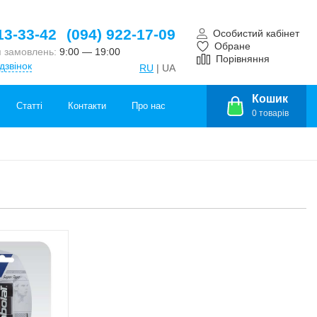
13-33-42
(094) 922-17-09
Особистий кабінет
Обране
 замовлень:
9:00 — 19:00
Порівняння
дзвінок
RU
| UA
Кошик
Статті
Контакти
Про нас
0
товарів