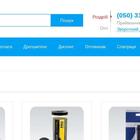
(050) 3
Роздріб
Пошук
Приймання
Опт
Зворотний 
оплата
Дропшиппінг
Дисконт
Оптовикам
Співпраця