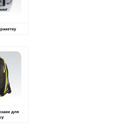
 ракетку
кзаки для
шу