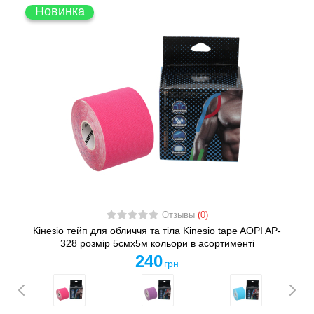
Новинка
Отзывы
(0)
Кінезіо тейп для обличчя та тіла Kinesio tape AOPI AP-
328 розмір 5смх5м кольори в асортименті
240
грн