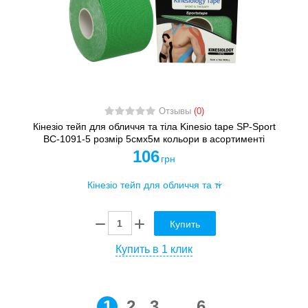
Отзывы
(0)
Кінезіо тейп для обличчя та тіла Kinesio tape SP-Sport
BC-1091-5 розмір 5смх5м кольори в асортименті
106
грн
Купить
Купить в 1 клик
1
2
3
...
6