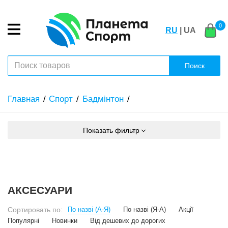
0
RU
| UA
Поиск
Главная
Спорт
Бадмінтон
Показать фильтр
АКСЕСУАРИ
Сортировать по:
По назві (А-Я)
По назві (Я-А)
Акції
Популярні
Новинки
Від дешевих до дорогих