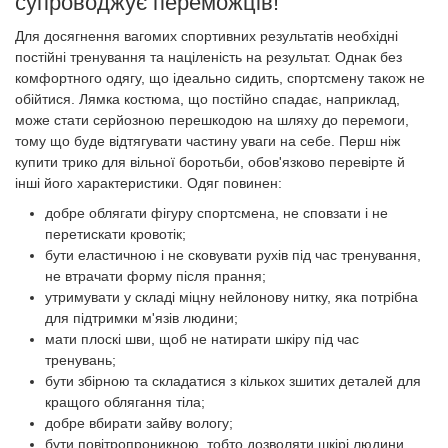
супроводжує переможців!
Для досягнення вагомих спортивних результатів необхідні
постійні тренування та націленість на результат. Однак без
комфортного одягу, що ідеально сидить, спортсмену також не
обійтися. Лямка костюма, що постійно спадає, наприклад,
може стати серйозною перешкодою на шляху до перемоги,
тому що буде відтягувати частину уваги на себе. Перш ніж
купити трико для вільної боротьби, обов'язково перевірте й
інші його характеристики. Одяг повинен:
добре облягати фігуру спортсмена, не сповзати і не
перетискати кровотік;
бути еластичною і не сковувати рухів під час тренування,
не втрачати форму після прання;
утримувати у складі міцну нейлонову нитку, яка потрібна
для підтримки м'язів людини;
мати плоскі шви, щоб не натирати шкіру під час
тренувань;
бути збірною та складатися з кількох зшитих деталей для
кращого облягання тіла;
добре вбирати зайву вологу;
бути повітропроникною, тобто дозволяти шкірі людини