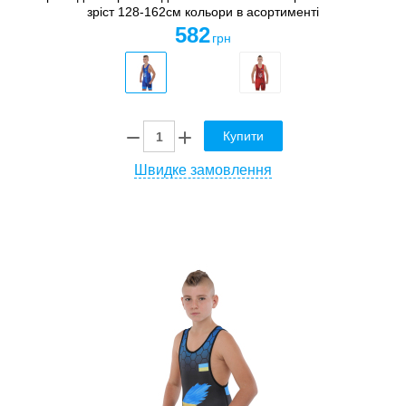
зріст 128-162см кольори в асортименті
582
грн
Купити
Швидке замовлення