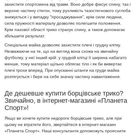
захистити спортсмена від травм. Воно добре фіксує спину, таз і
верхню частину стегон, тому рухливість тазостегнового суглоба
знижується і у випадку "просаджування", крім сили людини,
сила пружності матеріалу дозволяє полегшити положення.
Крім пахової області трико страхує спину, а також допомагає
збільшити результат.
Спеціальна майка дозволяє захистити плечі і грудну клітку.
Незважаючи на те, що на вигляд вона схожа на звичайну
футболку, у неї інший крій: у грудній клітці її ширина набагато
менше, тому матеріал щільно облягає тіло і як би вивертає
плечі трохи вперед. При опусканні штанги на груди майка
розтягується і бере на себе значну частину навантаження.
Де дешевше купити борцівське трико?
Звичайно, в інтернет-магазині «Планета
Спорт»!
Якщо ви хочете купити недороге борцівське трико, але при
цьому не втратити його, звертайтеся в інтернет-магазин
«Планета Спорт». Наші консультанти допоможуть прояснити