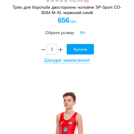
Відгуки
(0)
Тріко для боротьби двостороннє чоловіче SP-Sport CO-
3044 M-XL червоний-синій
656
грн
Обрати розмір:
Купити
Швидке замовлення