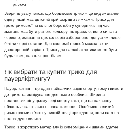
дихати.
Зверніть увагу також, що борцівське трико – це вид змагання
одягу, який має цілісний крій шортів з лямками. Трико для
греко-римської чи вільної боротьби у суперників під час
змагань має бути різного кольору, як правило, воно синє та
червоне, змішання цих кольорів заборонено, допустимі лише
білі чи чорні вставки. Для економії грошей можна взяти
двосторонній варіант. Трико для важкої атлетики може бути
будь-яким, навіть чорно-білим.
Як вибрати та купити трико для
пауерліфтингу?
Пауерліфтинг – це один найважчих видів спорту, тому і вимоги
до трико та екіпірування для нього особливі. Ширина
постановки ніг у цьому виді спорту така, що на пахвинну
область лягають сильні навантаження. Особливо великий
ризик травми зв'язок у нижній точці присідання, коли вага на
штанзі дуже велика.
Трико із жорсткого матеріалу із суперміцними швами здатне