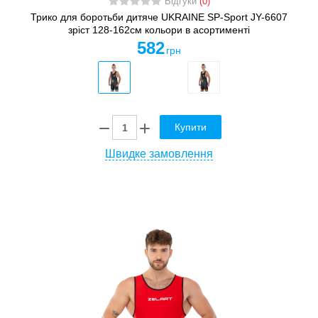
Відгуки
(0)
Трико для боротьби дитяче UKRAINE SP-Sport JY-6607
зріст 128-162см кольори в асортименті
582
грн
Купити
Швидке замовлення