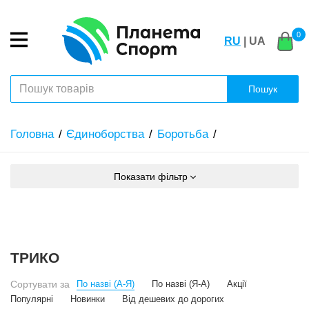
0
RU
| UA
Пошук
Головна
Єдиноборства
Боротьба
Показати фільтр
ТРИКО
Сортувати за
По назві (А-Я)
По назві (Я-А)
Акції
Популярні
Новинки
Від дешевих до дорогих