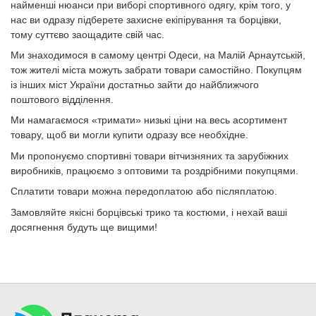
найменші нюанси при виборі спортивного одягу, крім того, у
нас ви одразу підберете захисне екіпірування та борцівки,
тому суттєво заощадите свій час.
Ми знаходимося в самому центрі Одеси, на Малій Арнаутській,
тож жителі міста можуть забрати товари самостійно. Покупцям
із інших міст України достатньо зайти до найближчого
поштового відділення.
Ми намагаємося «тримати» низькі ціни на весь асортимент
товару, щоб ви могли купити одразу все необхідне.
Ми пропонуємо спортивні товари вітчизняних та зарубіжних
виробників, працюємо з оптовими та роздрібними покупцями.
Сплатити товари можна передоплатою або післяплатою.
Замовляйте якісні борцівські трико та костюми, і нехай ваші
досягнення будуть ще вищими!