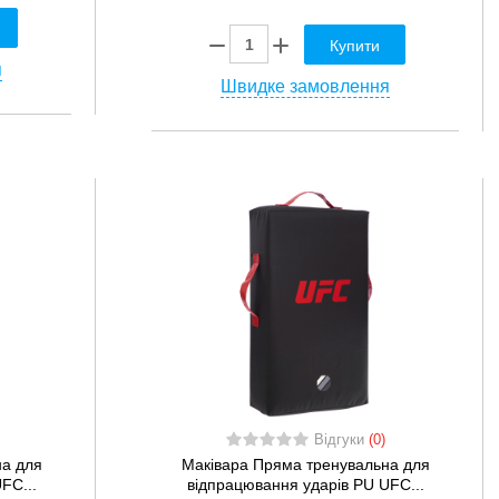
Купити
я
Швидке замовлення
Відгуки
(0)
на для
Маківара Пряма тренувальна для
FC...
відпрацювання ударів PU UFC...