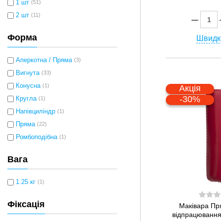
1 шт
(51)
2 шт
(11)
Форма
Швидк
Аперкотна / Пряма
(3)
Вигнута
(33)
Конусна
(1)
Акція
-30%
Кругла
(1)
Напівциліндр
(1)
Пряма
(22)
Ромбоподібна
(1)
Вага
1.25 кг
(1)
Фіксація
Маківара Пр
відпрацювання