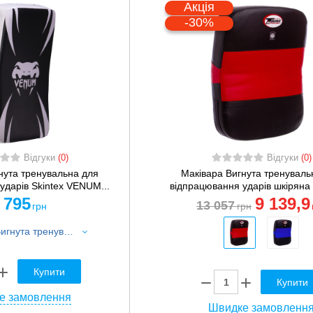
Акція
-30%
Відгуки
(0)
Відгуки
(0)
нута тренувальна для
Маківара Вигнута тренуваль
ударів Skintex VENUM...
відпрацювання ударів шкіряна
 795
9 139
,9
13 057
грн
грн
Маківара Вигнута тренувальна для відпрацювання ударів Skintex VENUM ABSOLUTE LONG KICK SHIELD VN1201 53х43х10см 1шт чорний-білий
Купити
Купити
е замовлення
Швидке замовленн