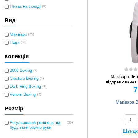
Немає на складі
(9)
Вид
Маківари
(25)
Пади
(37)
Колекція
2000 Boxing
(2)
Маківара Виг
Creature Boxing
(1)
відпрацювання 
Dark Ring Boxing
(1)
7
Venom Boxing
(2)
Розмір
Регульований ремінець під
(35)
будь-який розмір руки
Швидк