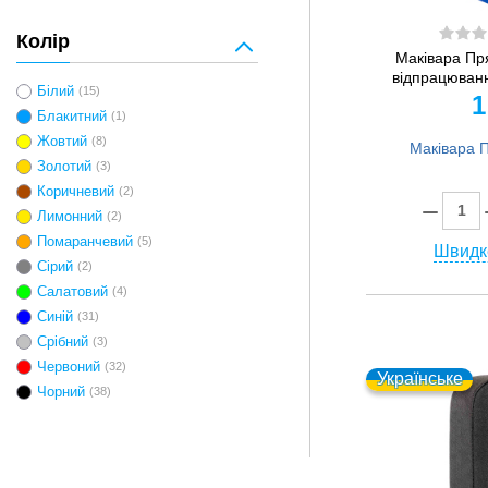
Колір
Маківара Пр
відпрацювання
Білий
(15)
1
Блакитний
(1)
Жовтий
(8)
Золотий
(3)
Коричневий
(2)
Лимонний
(2)
Помаранчевий
(5)
Швидк
Сірий
(2)
Салатовий
(4)
Синій
(31)
Срібний
(3)
Червоний
(32)
Українське
Чорний
(38)