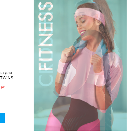
на для
 TWINS...
грн
я