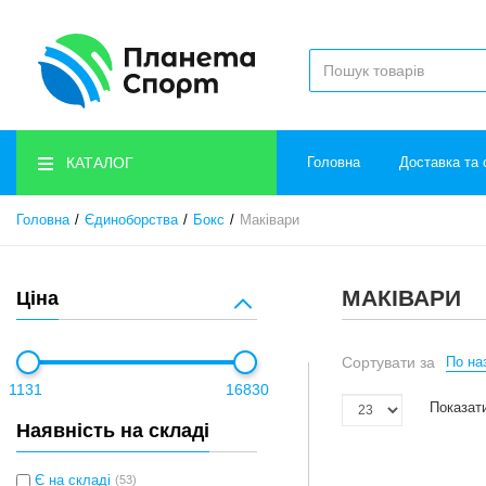
КАТАЛОГ
Головна
Доставка та 
Головна
Єдиноборства
Бокс
Маківари
МАКІВАРИ
Ціна
Сортувати за
По наз
1131
16830
Показати
Наявність на складі
Є на складі
(53)