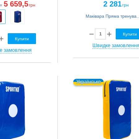
5 659
,5
2 281
н
грн
грн
Маківара Пряма тренувальна для відпрацювання ударів PU UFC Conte
Купити
Купити
Швидке замовленн
е замовлення
Українське