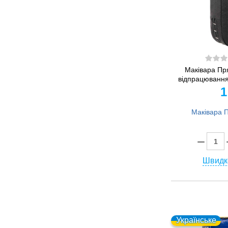
Маківара Пр
відпрацювання
1
Швидк
Українське