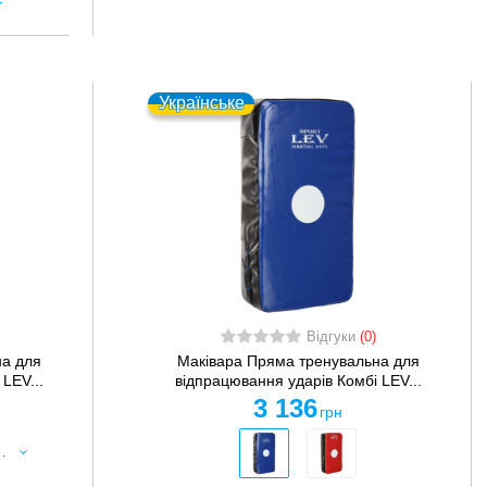
Українське
Відгуки
(0)
на для
Маківара Пряма тренувальна для
LEV...
відпрацювання ударів Комбі LEV...
3 136
грн
V LV-4283 33x50x8см 1шт кольори в асортименті