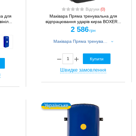
Відгуки
(0)
на для
Маківара Пряма тренувальна для
ніл...
відпрацювання ударів кирза BOXER...
2 586
грн
Маківара Пряма тренувальна для відпрацювання ударів кирза BOXER 1018-01 60х40х10см 1шт чорний
Купити
Швидке замовлення
я
Українське