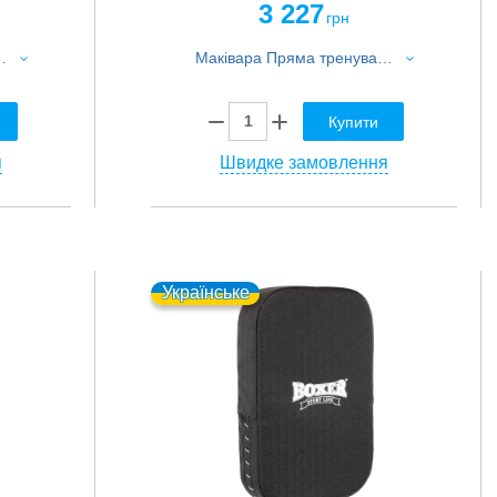
3 227
грн
nder UHK-69755 39,5x20,5x17см 1шт чорний-червоний
Маківара Пряма тренувальна для відпрацювання ударів PU UFC Contender UHK-69756 37x14x65см 1шт чорний-червоний
Купити
я
Швидке замовлення
Українське