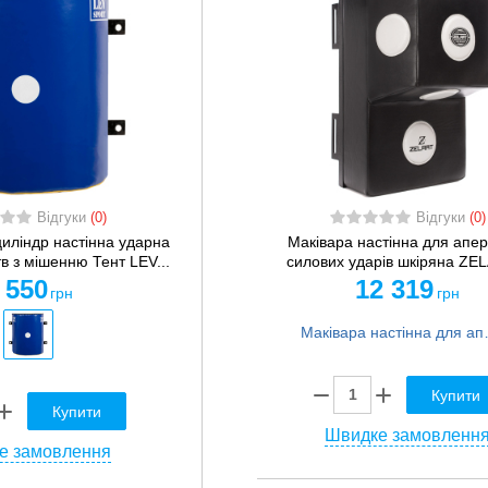
Відгуки
(0)
Відгуки
(0)
циліндр настінна ударна
Маківара настінна для аперк
в з мішенню Тент LEV...
силових ударів шкіряна ZEL
 550
12 319
грн
грн
Маківара настінна для апер
Купити
Купити
Швидке замовленн
е замовлення