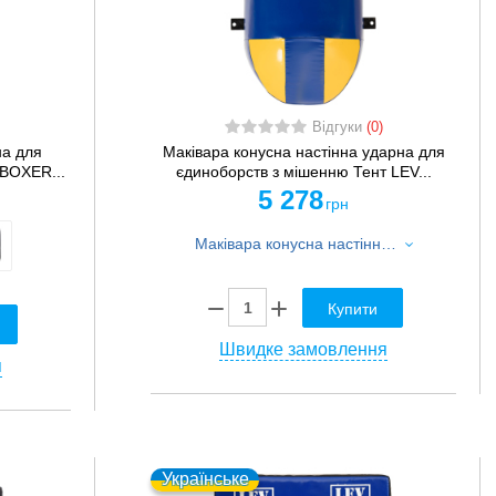
Відгуки
(0)
на для
Маківара конусна настінна ударна для
 BOXER...
єдиноборств з мішенню Тент LEV...
5 278
грн
Маківара конусна настінна ударна для єдиноборств з мішенню Тент LEV LV-5368 40x50x22,5см 1шт синьо-жовтий
Купити
Швидке замовлення
я
Українське