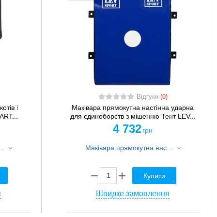
Відгуки
(0)
отів і
Маківара прямокутна настінна ударна
ART...
для єдиноборств з мішенню Тент LEV...
4 732
грн
котів і силових ударів шкіряна ZELART BO-1974 72x43x37см 1шт чорний
Маківара прямокутна настінна ударна для єдиноборств з мішенню Тент LEV LV-4285 40x50x10см 1шт синьо-жовтий
Купити
я
Швидке замовлення