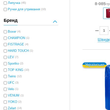
8 085
Липучка
(45)
гр
Ручки для утримання
(10)
Бренд
Boxer
(4)
CHAMPION
(1)
Швидк
FISTRAGE
(4)
HARD TOUCH
(1)
LEV
(7)
Sportko
(2)
Українське
TOP KING
(10)
Twins
(12)
UFC
(3)
Velo
(1)
VENUM
(1)
YOKO
(2)
Zelart
(14)