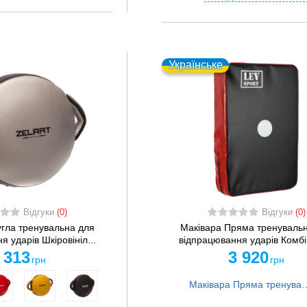
Українське
Відгуки
(0)
Відгуки
(0)
угла тренувальна для
Маківара Пряма тренуваль
 ударів Шкіровініл...
відпрацювання ударів Комбі 
 313
3 920
грн
грн
Маківара Пряма тренувальна для відпрацювання ударів Комбі LE