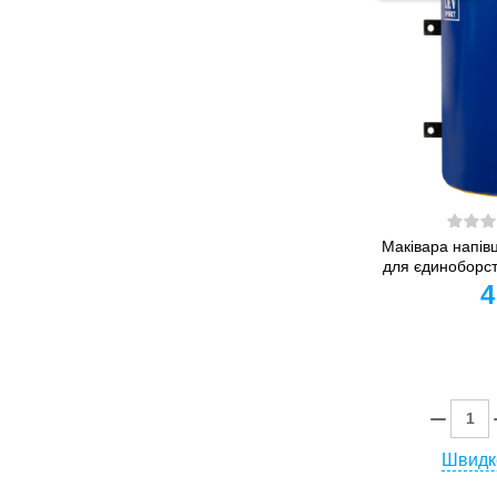
Маківара напів
для єдиноборст
4
Швидк