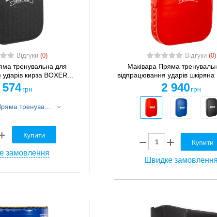
Відгуки
(0)
Відгуки
(0)
яма тренувальна для
Маківара Пряма тренуваль
 ударів кирза BOXER...
відпрацювання ударів шкіряна
 574
2 940
грн
грн
Маківара Пряма тренувальна для відпрацювання ударів кирза BOXER 1018-02 45х30х10см 1шт чорний
Купити
Купити
е замовлення
Швидке замовленн