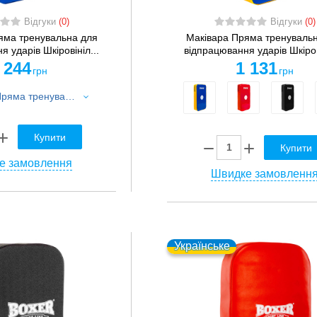
Відгуки
(0)
Відгуки
(0)
яма тренувальна для
Маківара Пряма тренуваль
 ударів Шкіровініл...
відпрацювання ударів Шкірові
 244
1 131
грн
грн
Маківара Пряма тренувальна для відпрацювання ударів Шкіровініл SPORTKO M3 60x40x8,5см 1шт синій
Купити
Купити
е замовлення
Швидке замовленн
Українське