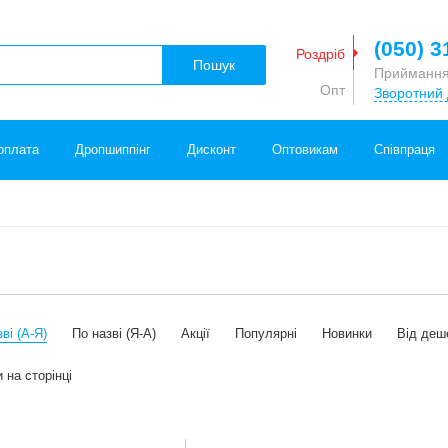
(050) 3
Роздріб
Пошук
Приймання
Опт
Зворотний 
оплата
Дропшиппінг
Дисконт
Оптовикам
Співпраця
ві (А-Я)
По назві (Я-А)
Акції
Популярні
Новинки
Від деш
 на сторінці