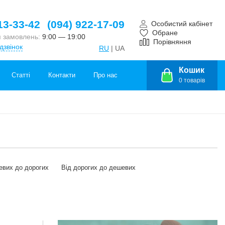
13-33-42
(094) 922-17-09
Особистий кабінет
Обране
 замовлень:
9:00 — 19:00
Порівняння
дзвінок
RU
| UA
Кошик
Статті
Контакти
Про нас
0
товарів
евих до дорогих
Від дорогих до дешевих