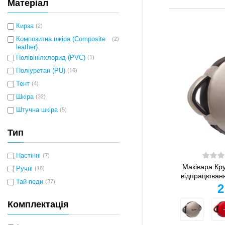
Матеріал
Кирза
(2)
Композитна шкіра (Composite
(2)
leather)
Полівінілхлорид (PVC)
(1)
Поліуретан (PU)
(16)
Тент
(4)
Шкіра
(32)
Штучна шкіра
(5)
Тип
Настінні
(7)
Маківара Кр
Ручні
(18)
відпрацювання
Тай-педи
(37)
2
Комплектація