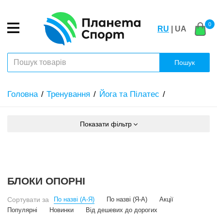
0
RU
| UA
Пошук
Головна
Тренування
Йога та Пілатес
Показати фільтр
БЛОКИ ОПОРНІ
Сортувати за
По назві (А-Я)
По назві (Я-А)
Акції
Популярні
Новинки
Від дешевих до дорогих