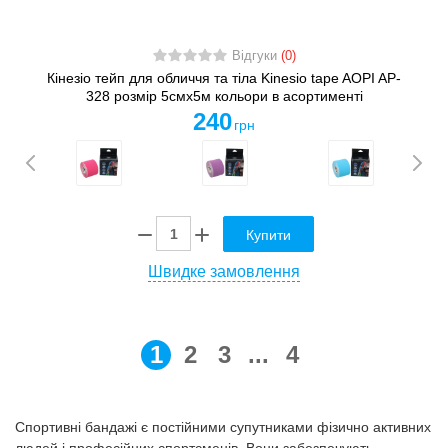
Відгуки
(0)
Кінезіо тейп для обличчя та тіла Kinesio tape AOPI AP-
328 розмір 5смх5м кольори в асортименті
240
грн
Купити
Швидке замовлення
1
2
3
...
4
Спортивні бандажі є постійними супутниками фізично активних
людей і професійних спортсменів. Вони забезпечують