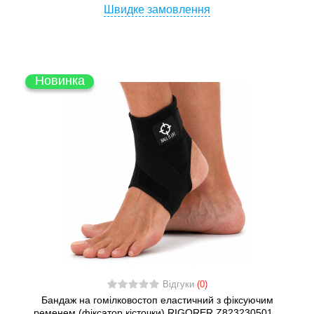
Швидке замовлення
Новинка
Відгуки
(0)
Бандаж на гомілковостоп еластичний з фіксуючим
ременем (фіксатор кісточки) RIGORER Z823230501...