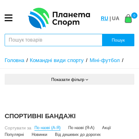
0
RU
| UA
Пошук
Головна
Командні види спорту
Міні-футбол
Показати фільтр
СПОРТИВНІ БАНДАЖІ
Сортувати за
По назві (А-Я)
По назві (Я-А)
Акції
Популярні
Новинки
Від дешевих до дорогих