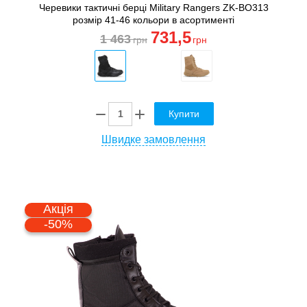
Черевики тактичні берці Military Rangers ZK-BO313
розмір 41-46 кольори в асортименті
731
,5
1 463
грн
грн
Купити
Швидке замовлення
Акція
-50%