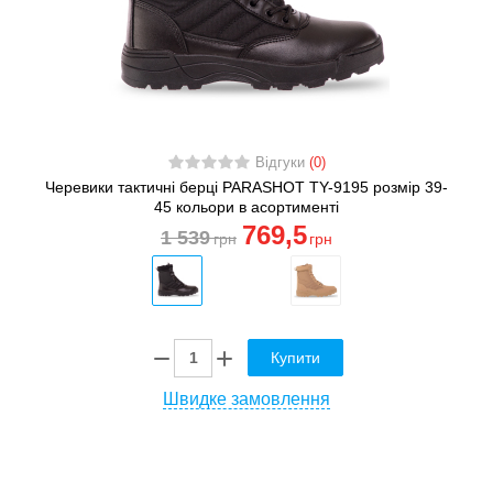
Відгуки
(0)
Черевики тактичні берці PARASHOT TY-9195 розмір 39-
45 кольори в асортименті
769
,5
1 539
грн
грн
Купити
Швидке замовлення