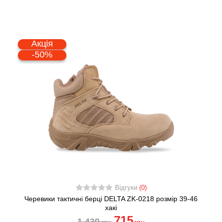
Акція
-50%
Відгуки
(0)
Черевики тактичні берці DELTA ZK-0218 розмір 39-46
хакі
715
1 430
грн
грн