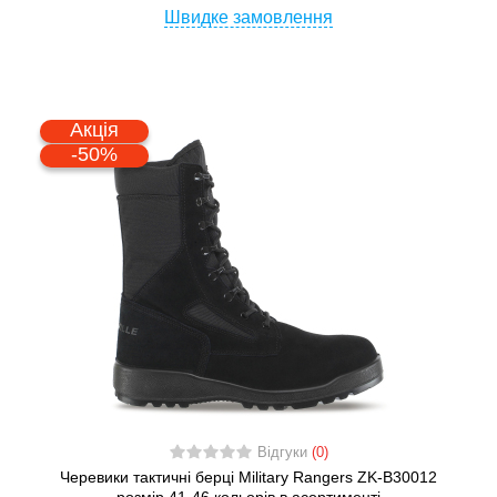
Швидке замовлення
Акція
-50%
Відгуки
(0)
Черевики тактичні берці Military Rangers ZK-B30012
розмір 41-46 кольорів в асортименті