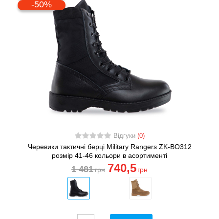
-50%
Відгуки
(0)
Черевики тактичні берці Military Rangers ZK-BO312
розмір 41-46 кольори в асортименті
740
,5
1 481
грн
грн