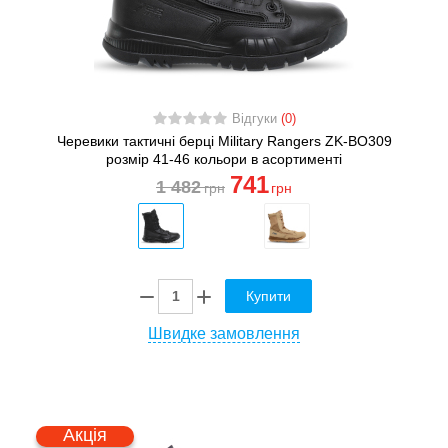
Відгуки
(0)
Черевики тактичні берці Military Rangers ZK-BO309
розмір 41-46 кольори в асортименті
741
1 482
грн
грн
Купити
Швидке замовлення
Акція