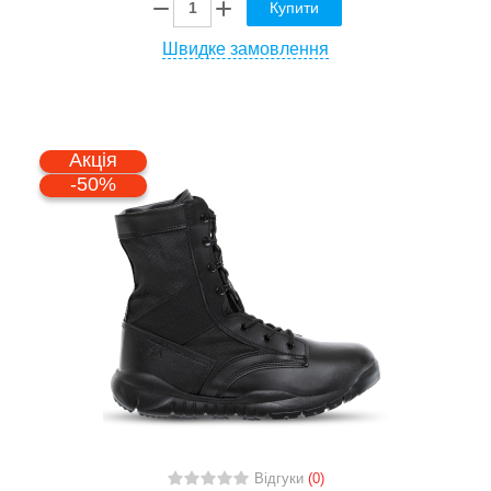
Купити
Швидке замовлення
Акція
-50%
Відгуки
(0)