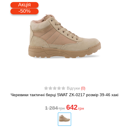
Акція
-50%
Відгуки
(0)
Черевики тактичні берці SWAT ZK-0217 розмір 39-46 хакі
642
1 284
грн
грн