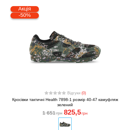
Акція
-50%
Відгуки
(0)
Кросівки тактичні Health 7898-1 розмір 40-47 камуфляж
зелений
825
,5
1 651
грн
грн