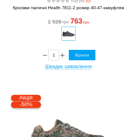
Відгуки
(0)
Кросівки тактичні Health 7811-2 розмір 40-47 камуфляж
763
1 526
грн
грн
Купити
Швидке замовлення
Акція
-50%