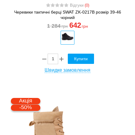
Відгуки
(0)
Черевики тактичні берці SWAT ZK-0217B розмір 39-46
чорний
642
1 284
грн
грн
Купити
Швидке замовлення
Акція
-50%