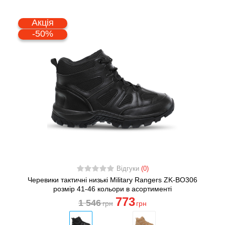
Акція
-50%
Відгуки
(0)
Черевики тактичні низькі Military Rangers ZK-BO306
розмір 41-46 кольори в асортименті
773
1 546
грн
грн