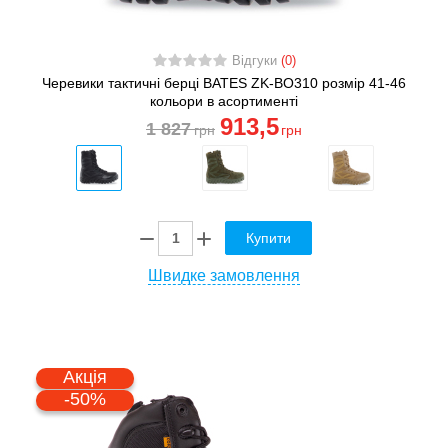
Відгуки
(0)
Черевики тактичні берці BATES ZK-BO310 розмір 41-46
кольори в асортименті
913
,5
1 827
грн
грн
Купити
Швидке замовлення
Акція
-50%