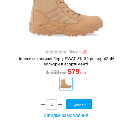
Відгуки
(0)
Черевики тактичні берці SWAT ZK-39 розмір 42-46
кольори в асортименті
579
1 158
грн
грн
Купити
Швидке замовлення