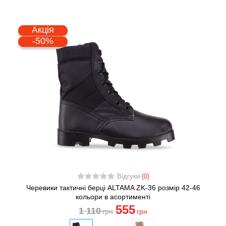
Акція
-50%
Відгуки
(0)
Черевики тактичні берці ALTAMA ZK-36 розмір 42-46
кольори в асортименті
555
1 110
грн
грн