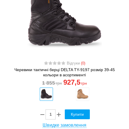
Відгуки
(0)
Черевики тактичні берці DELTA TY-9197 розмір 39-45
кольори в асортименті
927
,5
1 855
грн
грн
Купити
Швидке замовлення