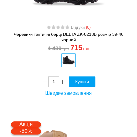
Відгуки
(0)
Черевики тактичні берці DELTA ZK-0218B розмір 39-46
чорний
715
1 430
грн
грн
Купити
Швидке замовлення
Акція
-50%