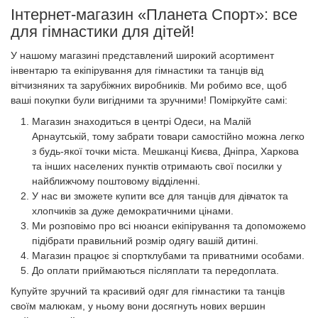
Інтернет-магазин «Планета Спорт»: все
для гімнастики для дітей!
У нашому магазині представлений широкий асортимент
інвентарю та екіпірування для гімнастики та танців від
вітчизняних та зарубіжних виробників. Ми робимо все, щоб
ваші покупки були вигідними та зручними! Поміркуйте самі:
Магазин знаходиться в центрі Одеси, на Малій
Арнаутській, тому забрати товари самостійно можна легко
з будь-якої точки міста. Мешканці Києва, Дніпра, Харкова
та інших населених пунктів отримають свої посилки у
найближчому поштовому відділенні.
У нас ви зможете купити все для танців для дівчаток та
хлопчиків за дуже демократичними цінами.
Ми розповімо про всі нюанси екіпірування та допоможемо
підібрати правильний розмір одягу вашій дитині.
Магазин працює зі спортклубами та приватними особами.
До оплати приймаються післяплати та передоплата.
Купуйте зручний та красивий одяг для гімнастики та танців
своїм малюкам, у ньому вони досягнуть нових вершин