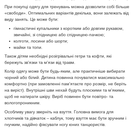
При покупці одягу для тренувань можна дозволити собі більше
«свободи». Оптимальних варіантів декілька, вони залежать від
виду занять. Це може бути:
гімнастичні купальники з коротким або довгим рукавом,
звичайні, зі спідницею або спідницею-пачкою;
колготи, лосини або шорти;
майки та топи.
Також дітям необхідні розігрівальні гетри та кофти, які
бережуть зв'язки та м'язи від травм.
Колір одягу може бути будь-яким, але практичніше вибирати
чорний або білий. Дитина повинна почуватися максимально
комфортно (при замовленні пам'ятаєте про розмір, не беріть
на виріст). Внутрішні шви нехай будуть плоскими та м'якими,
щоб не натирати шкіру. Виріб повинен бути повітро- та
вологопроникним.
Особливу увагу зверніть на взуття. Головна вимога для
хлопчиків та дівчаток – каблук, тому взуття має бути зручним і
гнучким, надійно фіксувати ногу юних танцюристів.