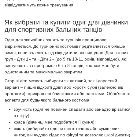
відвідуватимуть кожне тренування.
Як вибрати та купити одяг для дівчинки
для спортивних бальних танців
Одяг для звичайних занять та турнірів принципово
відрізняється. До турнірних костюмів пред'являється більше
вимог, вони залежать від віку дитини, як виступає. Для вікових
груп «Діти 1» та «Діти 2» (до 9 та 10-11 років, відповідно), які
виступають за програмою 6 та 8 танців, костюм має бути
однотонним та максимально закритим.
Старші діти можуть вибирати як дитячий, так і дорослий
варіант – пишні відкриті довгі або короткі сукні (залежно від
програми), прикрашені блискітками або паєтками. Обов'язкові
аспекти для будь-якого бального костюма:
зручність (одяг не повинен спадати або занадто врізатися
в шкіру);
краса (дівчинці має подобатися її сукня);
якість (вибирайте одяг із синтетичних або сумішевих
ниток, він чудово сідає по фігурі та дозволяє шкірі дихати).