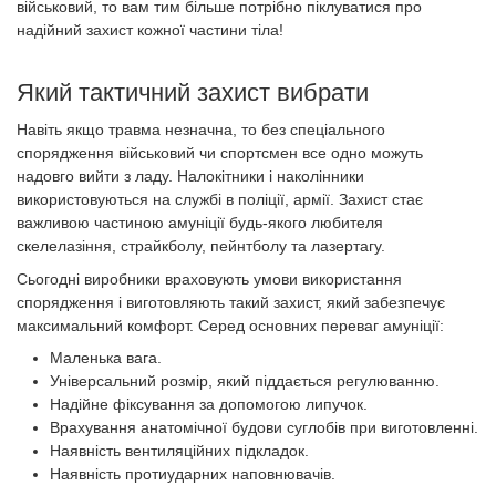
військовий, то вам тим більше потрібно піклуватися про
надійний захист кожної частини тіла!
Який тактичний захист вибрати
Навіть якщо травма незначна, то без спеціального
спорядження військовий чи спортсмен все одно можуть
надовго вийти з ладу. Налокітники і наколінники
використовуються на службі в поліції, армії. Захист стає
важливою частиною амуніції будь-якого любителя
скелелазіння, страйкболу, пейнтболу та лазертагу.
Сьогодні виробники враховують умови використання
спорядження і виготовляють такий захист, який забезпечує
максимальний комфорт. Серед основних переваг амуніції:
Маленька вага.
Універсальний розмір, який піддається регулюванню.
Надійне фіксування за допомогою липучок.
Врахування анатомічної будови суглобів при виготовленні.
Наявність вентиляційних підкладок.
Наявність протиударних наповнювачів.