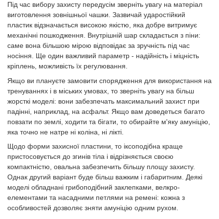
Під час вибору захисту передусім зверніть увагу на матеріал
виготовлення зовнішньої чашки. Зазвичай ударостійкий
пластик відзначається високою якістю, яка добре витримує
механічні пошкодження. Внутрішній шар складається з піни:
саме вона більшою мірою відповідає за зручність під час
носіння. Ще один важливий параметр - надійність і міцність
кріплень, можливість їх регулювання.
Якщо ви плануєте замовити спорядження для використання на
тренуваннях і в міських умовах, то зверніть увагу на більш
жорсткі моделі: вони забезпечать максимальний захист при
падінні, наприклад, на асфальт. Якщо вам доведеться багато
повзати по землі, ходити та бігати, то обирайте м'яку амуніцію,
яка точно не натре ні коліна, ні лікті.
Щодо форми захисної пластини, то іксоподібна краще
пристосовується до згинів тіла і відрізняється своєю
компактністю, овальна забезпечить більшу площу захисту.
Однак другий варіант буде більш важким і габаритним. Деякі
моделі обладнані грибоподібний заклепками, велкро-
елементами та насадними петлями на ремені: кожна з
особливостей дозволяє зняти амуніцію одним рухом.