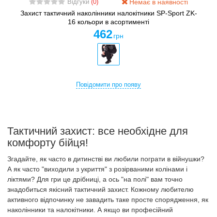
Немає в наявності
Відгуки
(0)
Захист тактичний наколінники налокітники SP-Sport ZK-
16 кольори в асортименті
462
грн
Повідомити про появу
Тактичний захист: все необхідне для
комфорту бійця!
Згадайте, як часто в дитинстві ви любили пограти в війнушки?
А як часто "виходили з укриття" з розірваними колінами і
ліктями? Для гри це дрібниці, а ось "на полі" вам точно
знадобиться якісний тактичний захист. Кожному любителю
активного відпочинку не завадить таке просте спорядження, як
наколінники та налокітники. А якщо ви професійний