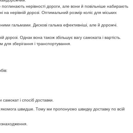
ще поглинають нерівності дороги, але вони й повільніше набирають
 на нерівній дорозі. Оптимальний розмір коліс для міських
ними гальмами. Дискові гальма ефективніші, але й дорожчі.
й дорозі. Однак вона також збільшує вагу самоката і вартість.
 для зберігання і транспортування.
бів:
 самокат і спосіб доставки.
я якомога швидше. Тому ми пропонуємо швидку доставку по всій
езнаходження.