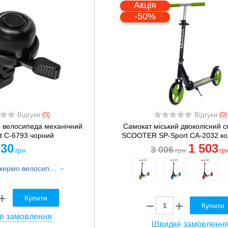
Акція
-50%
Відгуки
(0)
Відгуки
(0)
о велосипеда механічний
Самокат міський двоколісний 
t C-6793 чорний
SCOOTER SP-Sport CA-2032 кол
30
1 503
3 006
грн
грн
гр
Дзвінок на кермо велосипеда механічний SP-Sport C-6793 чорний
Купити
Купити
е замовлення
Швидке замовленн