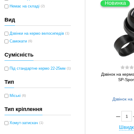
Новинка
Немає на складі
(2)
Вид
Дзвінки на кермо велосипедів
(1)
Самокати
(6)
Сумісність
Під стандартне кермо 22-25мм
(1)
Дзвінок на керм
SP-Spor
Тип
Міські
(6)
Тип кріплення
Хомут-затискач
(1)
Швидк