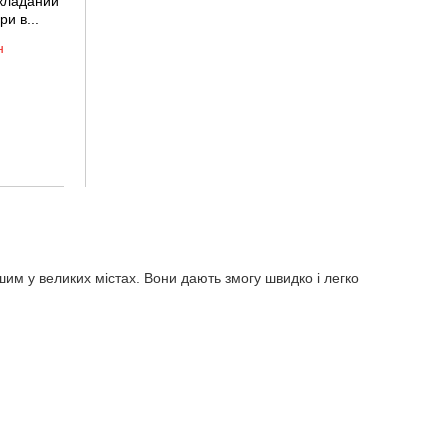
складаний
и в...
н
шим у великих містах. Вони дають змогу швидко і легко