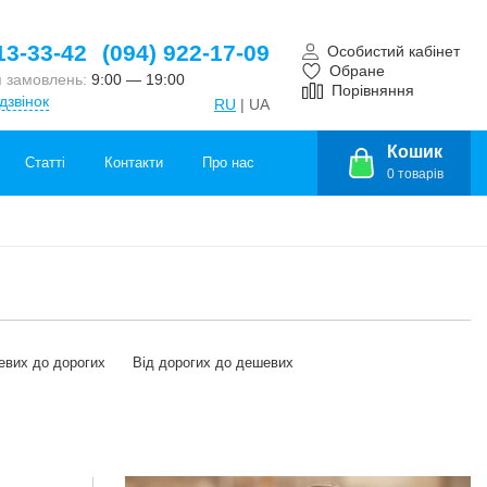
13-33-42
(094) 922-17-09
Особистий кабінет
Обране
 замовлень:
9:00 — 19:00
Порівняння
дзвінок
RU
| UA
Кошик
Статті
Контакти
Про нас
0
товарів
евих до дорогих
Від дорогих до дешевих