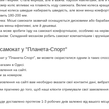
озмір коліс впливає на плавність ходу самоката. Великі колеса кра
енькі колеса швидше набирають швидкість, але вони менш комфортні
овить 180-200 мм.
ема: Міські самокати зазвичай оснащуються дисковими або барабан
ма менш ефективні, але й дешевші.
ска може зробити їзду на самокаті комфортнішою, особливо на нерівні
нізм: Складаний механізм робить самокат компактнішим і зручнішим
самокат у "Планета-Спорт"
т у "Планета-Спорт", ви можете скористатися одним із таких спосо
агазин в Одесі.
влення на сайті.
и за номером.
влення на сайті вам необхідно вказати свої контактні дані, вибрати
ми прагнемо до того, щоб наші клієнти отримували свої замовленн
де доставлено протягом 1-3 робочих днів залежно від вашого місц