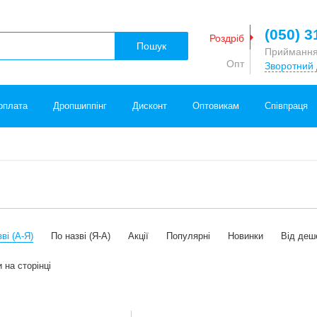
(050) 3
Роздріб
Пошук
Приймання
Опт
Зворотний 
оплата
Дропшиппінг
Дисконт
Оптовикам
Співпраця
ві (А-Я)
По назві (Я-А)
Акції
Популярні
Новинки
Від деш
 на сторінці