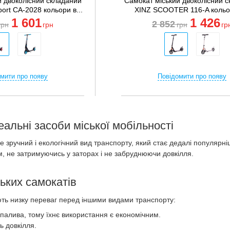
й двоколісний складаний
Самокат міський двоколісний 
rt CA-2028 кольори в...
XINZ SCOOTER 116-A кольор
1 601
1 426
2 852
грн
грн
грн
гр
мити про появу
Повідомити про появу
еальні засоби міської мобільності
е зручний і екологічний вид транспорту, який стає дедалі популярні
, не затримуючись у заторах і не забруднюючи довкілля.
ьких самокатів
ють низку переваг перед іншими видами транспорту:
палива, тому їхнє використання є економічним.
 довкілля.