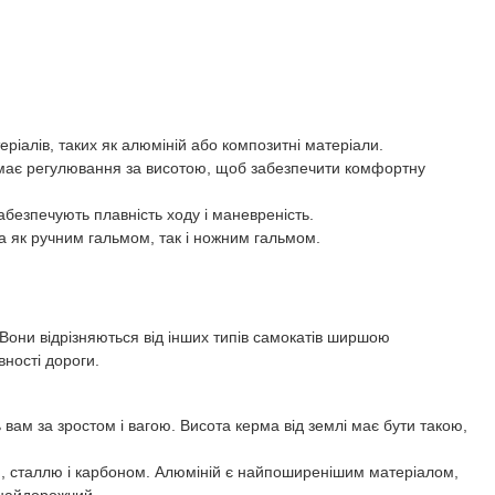
еріалів, таких як алюміній або композитні матеріали.
і має регулювання за висотою, щоб забезпечити комфортну
абезпечують плавність ходу і маневреність.
а як ручним гальмом, так і ножним гальмом.
Вони відрізняються від інших типів самокатів ширшою
вності дороги.
 вам за зростом і вагою. Висота керма від землі має бути такою,
єм, сталлю і карбоном. Алюміній є найпоширенішим матеріалом,
 найдорожчий.