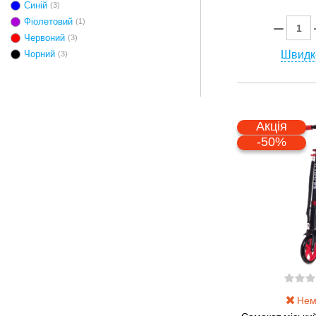
Синій
(3)
Фіолетовий
(1)
Червоний
(3)
Швидк
Чорний
(3)
Акція
-50%
Нема