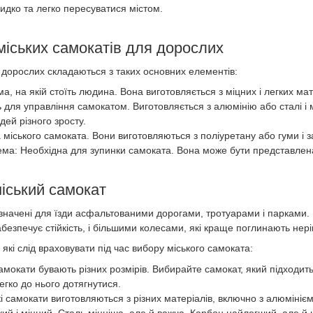
идко та легко пересуватися містом.
міських самокатів для дорослих
 дорослих складаються з таких основних елементів:
, на якій стоїть людина. Вона виготовляється з міцних і легких мат
 для управління самокатом. Виготовляється з алюмінію або сталі 
ей різного зросту.
міського самоката. Вони виготовляються з поліуретану або гуми і з
ема: Необхідна для зупинки самоката. Вона може бути представлен
іський самокат
значені для їзди асфальтованими дорогами, тротуарами і парками. 
езпечує стійкість, і більшими колесами, які краще поглинають нері
 які слід враховувати під час вибору міського самоката:
самокати бувають різних розмірів. Вибирайте самокат, який підходить
егко до нього дотягнутися.
кі самокати виготовляються з різних матеріалів, включно з алюміні
гкий і міцний. Сталь міцніша, але й важча. Карбон найлегший, але й