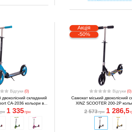
Акція
-50%
Відгуки
(0)
Відгуки
(0)
й двоколісний складаний
Самокат міський двоколісний 
rt CA-2036 кольори в...
XINZ SCOOTER 200-2P кольор
1 335
1 286
,5
2 573
грн
грн
грн