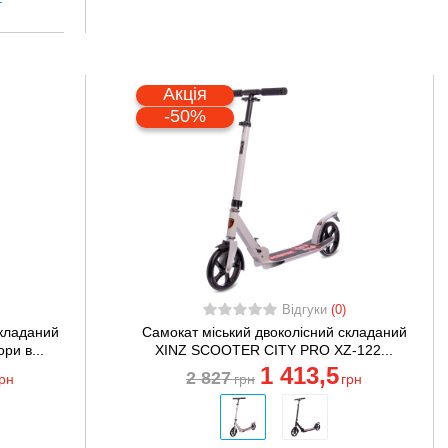
Акція
-50%
Відгуки
(0)
складаний
Самокат міський двоколісний складаний
и в...
XINZ SCOOTER CITY PRO XZ-122...
1 413
,5
2 827
грн
грн
грн