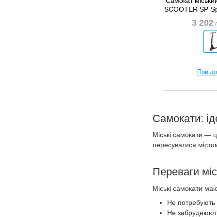
Самокат міськи
SCOOTER SP-Spo
3 202
Повідо
Самокати: ід
Міські самокати — ц
пересуватися містом
Переваги міс
Міські самокати ма
Не потребують 
Не забруднюють