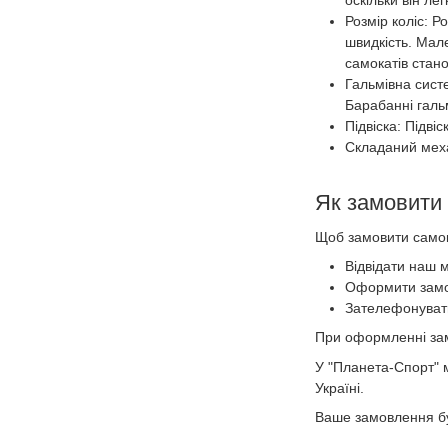
Розмір коліс: Р
швидкість. Мал
самокатів стан
Гальмівна сист
Барабанні галь
Підвіска: Підві
Складаний меха
Як замовити 
Щоб замовити самока
Відвідати наш м
Оформити замо
Зателефонуват
При оформленні замо
У "Планета-Спорт" 
Україні.
Ваше замовлення бу