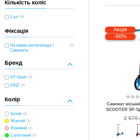
Кількість коліс
2 шт
(6)
Акція
Фіксація
-50%
На кермо велосипеда /
(1)
Самоката
Бренд
SP-Sport
(4)
XINZ
(3)
Колір
Самокат міськи
SCOOTER SP-Spo
Білий
(2)
2 670
Жовтий
(1)
Рожевий
(1)
Салатовий
(2)