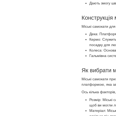
Дають змогу шв
Конструкція 
Міські самокати для
Дека: Платформа
Кермо: Служить
посадку для люд
Колеса: Основа 
Гальмівна сист
Як вибрати м
Міські самокати при
платформою, яка заб
Ось кілька факторів,
Розмір: Міські 
щоб ви могли л
Матеріал: Місь
оскільки він ле