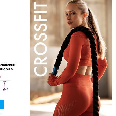
складаний
ьори в...
н
я