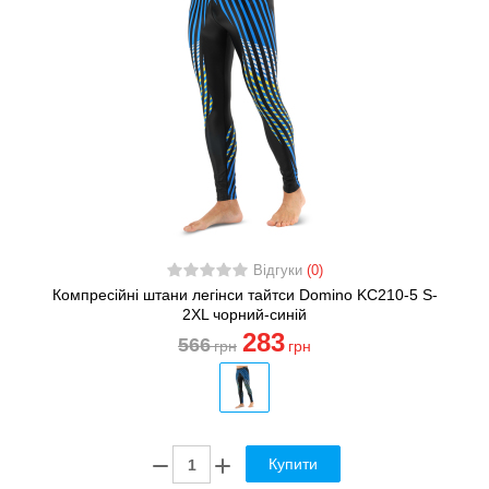
Відгуки
(0)
Компресійні штани легінси тайтси Domino KC210-5 S-
2XL чорний-синій
283
566
грн
грн
Купити