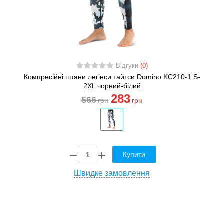
Відгуки
(0)
Компресійні штани легінси тайтси Domino KC210-1 S-
2XL чорний-білий
283
566
грн
грн
Купити
Швидке замовлення