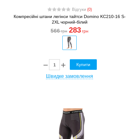
Відгуки
(0)
Компресійні штани легінси тайтси Domino KC210-16 S-
2XL чорний-білий
283
566
грн
грн
Купити
Швидке замовлення