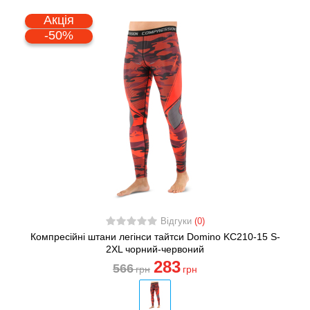
Акція
-50%
Відгуки
(0)
Компресійні штани легінси тайтси Domino KC210-15 S-
2XL чорний-червоний
283
566
грн
грн