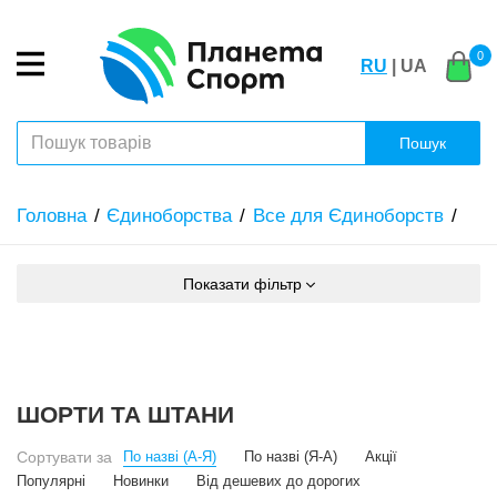
0
RU
| UA
Пошук
Головна
Єдиноборства
Все для Єдиноборств
Показати фільтр
ШОРТИ ТА ШТАНИ
Сортувати за
По назві (А-Я)
По назві (Я-А)
Акції
Популярні
Новинки
Від дешевих до дорогих