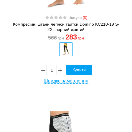
Відгуки
(0)
Компресійні штани легінси тайтси Domino KC210-19 S-
2XL чорний-жовтий
283
566
грн
грн
Купити
Швидке замовлення