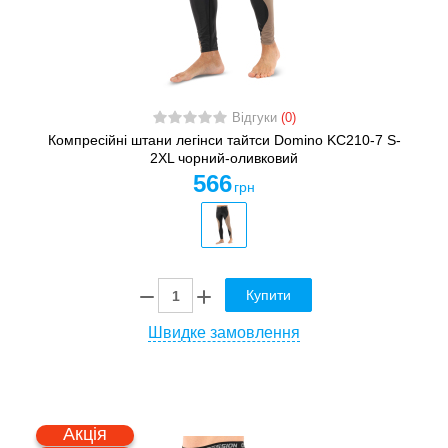
Відгуки
(0)
Компресійні штани легінси тайтси Domino KC210-7 S-
2XL чорний-оливковий
566
грн
Купити
Швидке замовлення
Акція