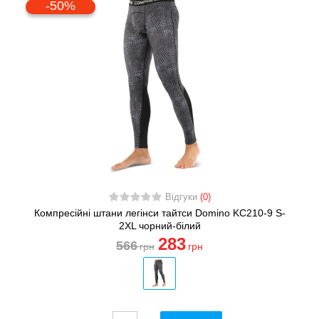
-50%
Відгуки
(0)
Компресійні штани легінси тайтси Domino KC210-9 S-
2XL чорний-білий
283
566
грн
грн