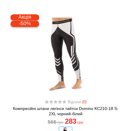
Акція
-50%
Відгуки
(0)
Компресійні штани легінси тайтси Domino KC210-18 S-
2XL чорний-білий
283
566
грн
грн