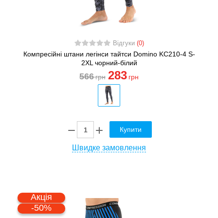
Відгуки
(0)
Компресійні штани легінси тайтси Domino KC210-4 S-
2XL чорний-білий
283
566
грн
грн
Купити
Швидке замовлення
Акція
-50%