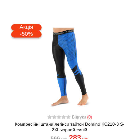
Акція
-50%
Відгуки
(0)
Компресійні штани легінси тайтси Domino KC210-3 S-
2XL чорний-синій
283
566
грн
грн