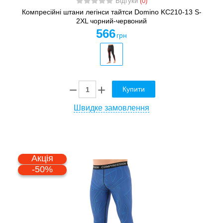
Відгуки
(0)
Компресійні штани легінси тайтси Domino KC210-13 S-
2XL чорний-червоний
566
грн
Купити
Швидке замовлення
Акція
-50%