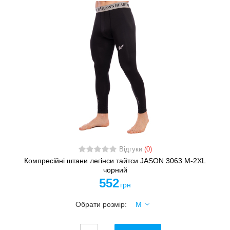
Відгуки
(0)
Компресійні штани легінси тайтси JASON 3063 M-2XL
чорний
552
грн
Обрати розмір: