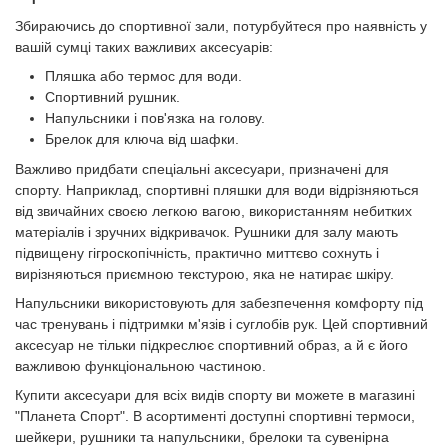
Збираючись до спортивної зали, потурбуйтеся про наявність у
вашій сумці таких важливих аксесуарів:
Пляшка або термос для води.
Спортивний рушник.
Напульсники і пов'язка на голову.
Брелок для ключа від шафки.
Важливо придбати спеціальні аксесуари, призначені для
спорту. Наприклад, спортивні пляшки для води відрізняються
від звичайних своєю легкою вагою, використанням небитких
матеріалів і зручних відкривачок. Рушники для залу мають
підвищену гігроскопічність, практично миттєво сохнуть і
вирізняються приємною текстурою, яка не натирає шкіру.
Напульсники використовують для забезпечення комфорту під
час тренувань і підтримки м'язів і суглобів рук. Цей спортивний
аксесуар не тільки підкреслює спортивний образ, а й є його
важливою функціональною частиною.
Купити аксесуари для всіх видів спорту ви можете в магазині
"Планета Спорт". В асортименті доступні спортивні термоси,
шейкери, рушники та напульсники, брелоки та сувенірна