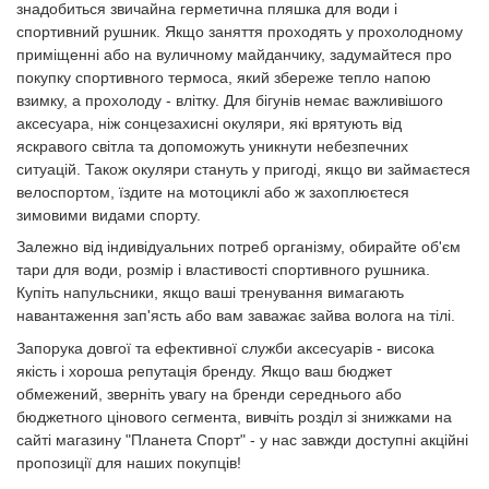
знадобиться звичайна герметична пляшка для води і
спортивний рушник. Якщо заняття проходять у прохолодному
приміщенні або на вуличному майданчику, задумайтеся про
покупку спортивного термоса, який збереже тепло напою
взимку, а прохолоду - влітку. Для бігунів немає важливішого
аксесуара, ніж сонцезахисні окуляри, які врятують від
яскравого світла та допоможуть уникнути небезпечних
ситуацій. Також окуляри стануть у пригоді, якщо ви займаєтеся
велоспортом, їздите на мотоциклі або ж захоплюєтеся
зимовими видами спорту.
Залежно від індивідуальних потреб організму, обирайте об'єм
тари для води, розмір і властивості спортивного рушника.
Купіть напульсники, якщо ваші тренування вимагають
навантаження зап'ясть або вам заважає зайва волога на тілі.
Запорука довгої та ефективної служби аксесуарів - висока
якість і хороша репутація бренду. Якщо ваш бюджет
обмежений, зверніть увагу на бренди середнього або
бюджетного цінового сегмента, вивчіть розділ зі знижками на
сайті магазину "Планета Спорт" - у нас завжди доступні акційні
пропозиції для наших покупців!