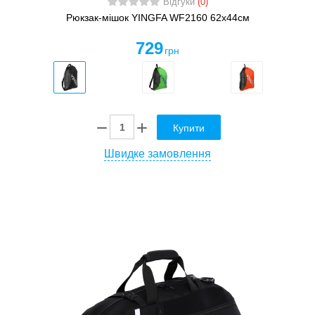
Відгуки
(0)
Рюкзак-мішок YINGFA WF2160 62х44см
729
грн
Купити
Швидке замовлення