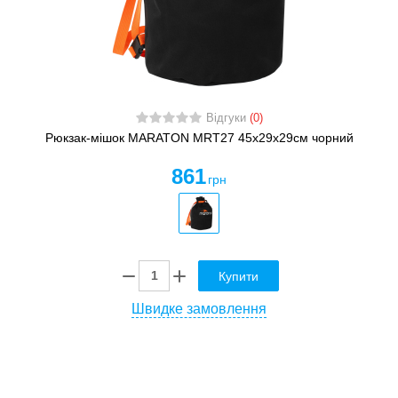
Відгуки
(0)
Рюкзак-мішок MARATON MRT27 45х29х29см чорний
861
грн
Купити
Швидке замовлення