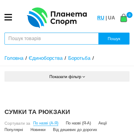
0
RU
| UA
Пошук
Головна
Єдиноборства
Боротьба
Показати фільтр
СУМКИ ТА РЮКЗАКИ
Сортувати за
По назві (А-Я)
По назві (Я-А)
Акції
Популярні
Новинки
Від дешевих до дорогих