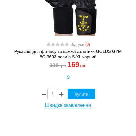
Відгуки
(0)
Рукавиці для фітнесу та важкої атлетики GOLDS GYM
BC-3603 розмір S-XL чорний
169
338
грн
грн
Купити
Швидке замовлення