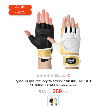
Акція
-50%
Відгуки
(0)
Рукавиці для фітнесу та важкої атлетики TAPOUT
SB168513 XS-M білий-жовтий
259
518
грн
грн