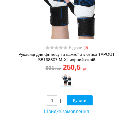
Відгуки
(0)
Рукавиці для фітнесу та важкої атлетики TAPOUT
SB168507 M-XL чорний-синій
250
,5
501
грн
грн
Купити
Швидке замовлення