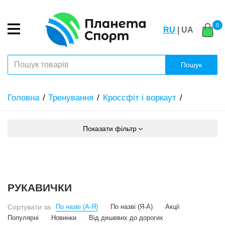
0
RU
| UA
Пошук
Головна
Тренування
Кроссфіт і воркаут
Показати фільтр
РУКАВИЧКИ
Сортувати за
По назві (А-Я)
По назві (Я-А)
Акції
Популярні
Новинки
Від дешевих до дорогих