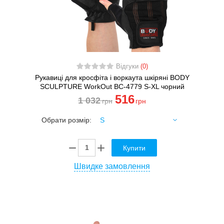
Відгуки
(0)
Рукавиці для кросфіта і воркаута шкіряні BODY
SCULPTURE WorkOut BC-4779 S-XL чорний
516
1 032
грн
грн
Обрати розмір:
Купити
Швидке замовлення