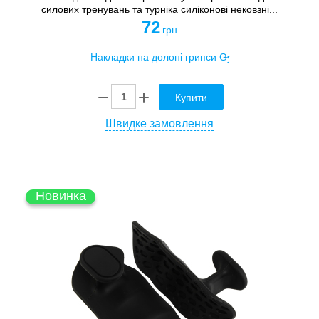
силових тренувань та турніка силіконові нековзні...
72
грн
Купити
Швидке замовлення
Новинка