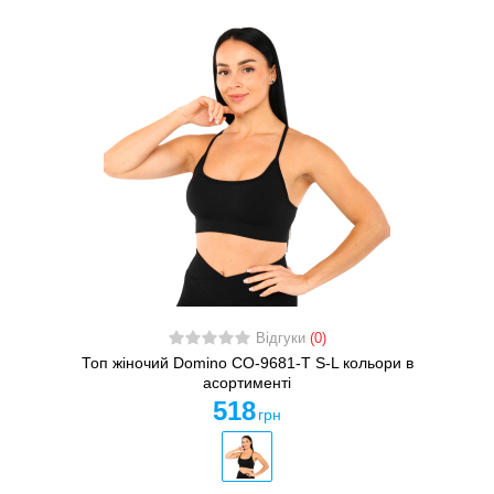
Відгуки
(0)
Топ жіночий Domino CO-9681-T S-L кольори в
асортименті
518
грн