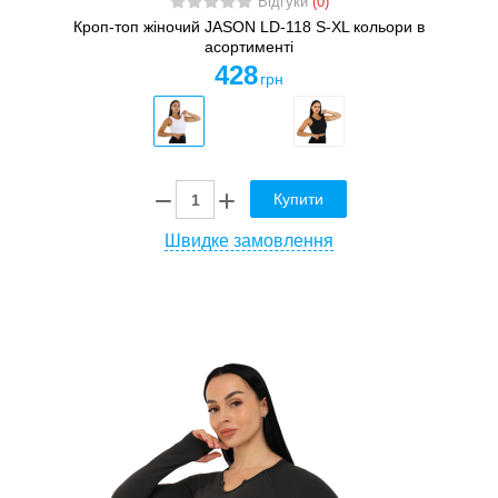
Відгуки
(0)
Кроп-топ жіночий JASON LD-118 S-XL кольори в
асортименті
428
грн
Купити
Швидке замовлення