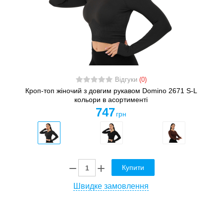
Відгуки
(0)
Кроп-топ жіночий з довгим рукавом Domino 2671 S-L
кольори в асортименті
747
грн
Купити
Швидке замовлення