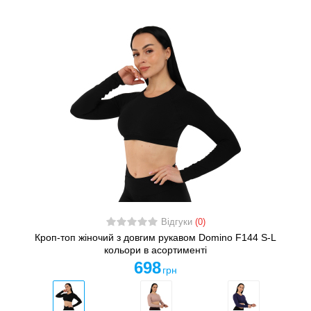
Відгуки
(0)
Кроп-топ жіночий з довгим рукавом Domino F144 S-L
кольори в асортименті
698
грн