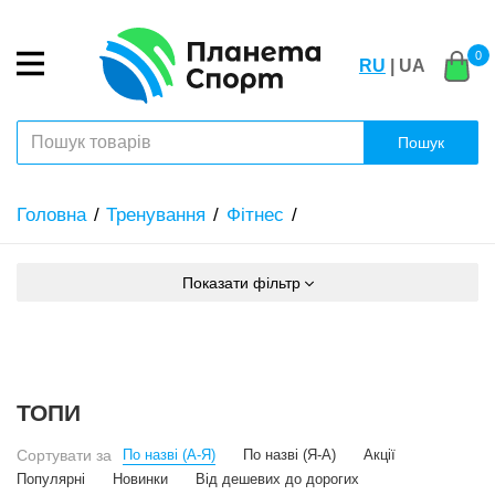
0
RU
| UA
Пошук
Головна
Тренування
Фітнес
Показати фільтр
ТОПИ
Сортувати за
По назві (А-Я)
По назві (Я-А)
Акції
Популярні
Новинки
Від дешевих до дорогих