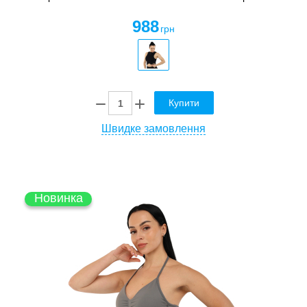
988
грн
Купити
Швидке замовлення
Новинка