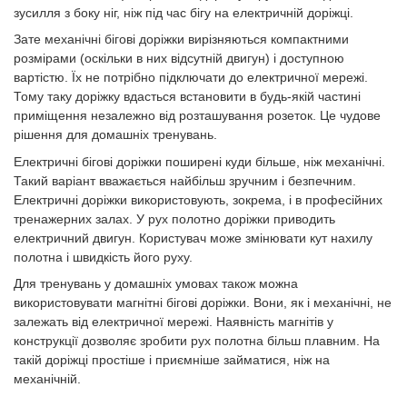
зусилля з боку ніг, ніж під час бігу на електричній доріжці.
Зате механічні бігові доріжки вирізняються компактними
розмірами (оскільки в них відсутній двигун) і доступною
вартістю. Їх не потрібно підключати до електричної мережі.
Тому таку доріжку вдасться встановити в будь-якій частині
приміщення незалежно від розташування розеток. Це чудове
рішення для домашніх тренувань.
Електричні бігові доріжки поширені куди більше, ніж механічні.
Такий варіант вважається найбільш зручним і безпечним.
Електричні доріжки використовують, зокрема, і в професійних
тренажерних залах. У рух полотно доріжки приводить
електричний двигун. Користувач може змінювати кут нахилу
полотна і швидкість його руху.
Для тренувань у домашніх умовах також можна
використовувати магнітні бігові доріжки. Вони, як і механічні, не
залежать від електричної мережі. Наявність магнітів у
конструкції дозволяє зробити рух полотна більш плавним. На
такій доріжці простіше і приємніше займатися, ніж на
механічній.