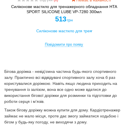
Немає в наявності
Відгуки
(0)
Силіконове мастило для тренажерного обладнання HTA
SPORT SILICONE LUBE VP-7280 300мл
513
грн
Повідомити про появу
Бігова доріжка - невід'ємна частина будь-якого спортивного
залу. Практично всі відвідувачі спортивного залу хоча б раз
користувалися доріжкою. Навіть якщо людина приходить на
тренування із залізом, вона все одно може вдатися до
використання бігової доріжки для розминки та підготовки до
роботи серця і м'язів.
Також бігову доріжку можна купити для дому. Кардіотренажер
займає не мало місця, проте дає змогу займатися ходьбою і
бігом у будь-яку погоду, не виходячи з дому.