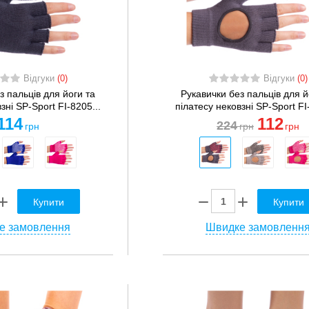
Відгуки
(0)
Відгуки
(0)
з пальців для йоги та
Рукавички без пальців для й
зні SP-Sport FI-8205...
пілатесу нековзні SP-Sport FI
114
112
224
грн
грн
грн
Купити
Купити
е замовлення
Швидке замовленн