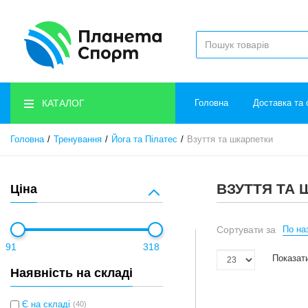
КАТАЛОГ
Головна
Доставка та 
Головна
Тренування
Йога та Пілатес
Взуття та шкарпетки
ВЗУТТЯ ТА
Ціна
Сортувати за
По наз
91
318
Показати
Наявність на складі
Є на складі
(40)