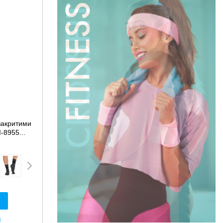
 закритими
-8955...
я