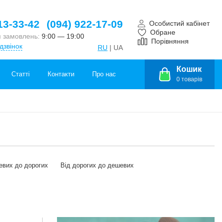
13-33-42
(094) 922-17-09
Особистий кабінет
Обране
 замовлень:
9:00 — 19:00
Порівняння
дзвінок
RU
| UA
Кошик
Статті
Контакти
Про нас
0
товарів
евих до дорогих
Від дорогих до дешевих