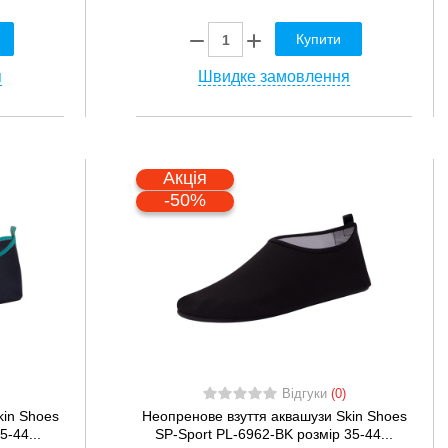
Купити
я
Швидке замовлення
Акція
-50%
Відгуки
(0)
kin Shoes
Неопренове взуття аквашузи Skin Shoes
5-44...
SP-Sport PL-6962-BK розмір 35-44...