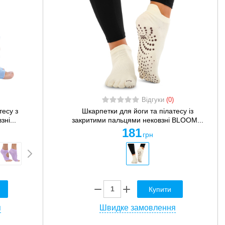
Відгуки
(0)
тесу з
Шкарпетки для йоги та пілатесу із
ні...
закритими пальцями нековзні BLOOM...
181
грн
Купити
я
Швидке замовлення