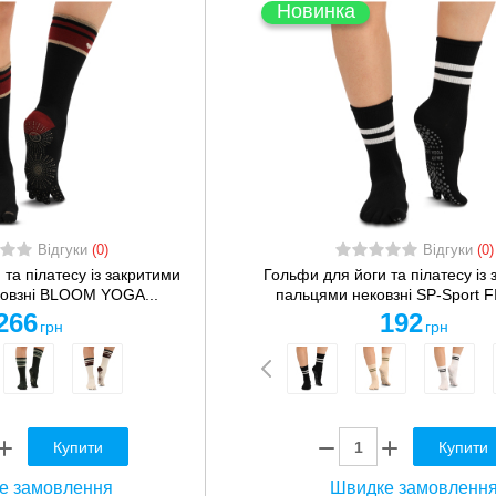
Новинка
Відгуки
(0)
Відгуки
(0)
та пілатесу із закритими
Гольфи для йоги та пілатесу із
овзні BLOOM YOGA...
пальцями нековзні SP-Sport FI
266
192
грн
грн
Купити
Купити
е замовлення
Швидке замовленн