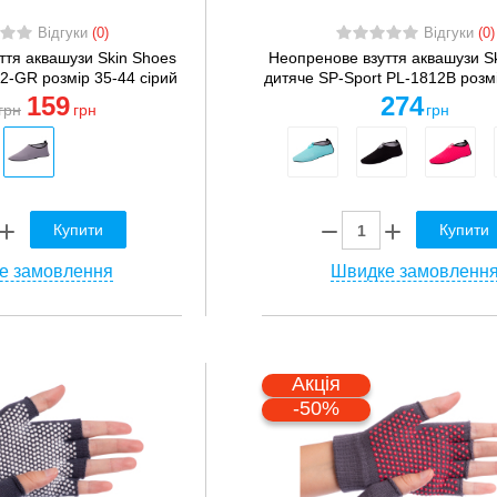
Відгуки
(0)
Відгуки
(0)
ття аквашузи Skin Shoes
Неопренове взуття аквашузи S
2-GR розмір 35-44 сірий
дитяче SP-Sport PL-1812B розмі
159
274
грн
грн
грн
Купити
Купити
е замовлення
Швидке замовленн
Акція
-50%