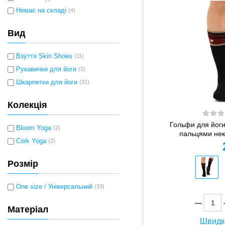
Немає на складі
(4)
Вид
Взуття Skin Shoes
(11)
Рукавички для йоги
(2)
Шкарпетки для йоги
(31)
Колекція
Гольфи для йоги 
Bloom Yoga
(2)
пальцями нек
Cork Yoga
(2)
Розмір
One size / Універсальний
(33)
Матеріал
Швидк