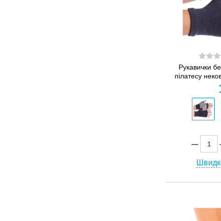
Рукавички бе
пілатесу неков
Швидк