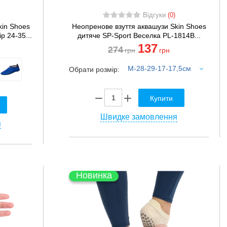
Відгуки
(0)
kin Shoes
Неопренове взуття аквашузи Skin Shoes
р 24-35...
дитяче SP-Sport Веселка PL-1814B...
137
274
грн
грн
M-28-29-17-17,5см
Обрати розмір:
Купити
Швидке замовлення
я
Новинка