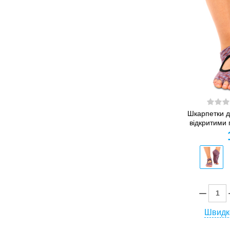
Шкарпетки дл
відкритими 
Швидк