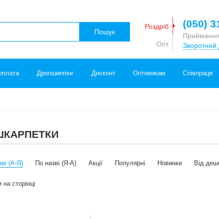
(050) 3
Роздріб
Пошук
Приймання
Опт
Зворотний 
оплата
Дропшиппінг
Дисконт
Оптовикам
Співпраця
 ШКАРПЕТКИ
ві (А-Я)
По назві (Я-А)
Акції
Популярні
Новинки
Від деш
 на сторінці