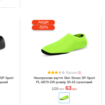
Акція
-50%
Відгуки
(1)
 SP-Sport
Неопренове взуття Skin Shoes SP-Sport
орний
PL-6870-GR розмір 30-43 салатовий
63
126
грн
грн