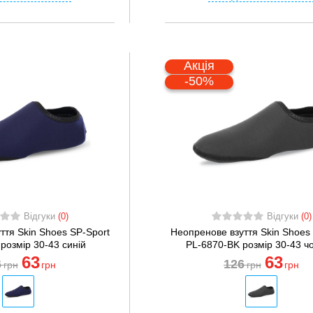
Акція
-50%
Відгуки
(0)
Відгуки
(0)
ття Skin Shoes SP-Sport
Неопренове взуття Skin Shoes
розмір 30-43 синій
PL-6870-BK розмір 30-43 ч
63
63
6
126
грн
грн
грн
грн