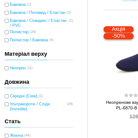
Бавовна
(1)
Бавовна / Поліамід / Еластан
(2)
Бавовна / Спандекс / Еластан
(2)
/ PVC
Акція
Поліестер
(24)
-50%
Поліестер / Бавовна
(4)
Матеріал верху
Неопрен
(11)
Довжина
Середні (Crew)
(2)
Неопренове взу
Ультракороткі / Сліди
(29)
PL-6870-B 
(Invisible)
12
Стать
Жіноча
(44)