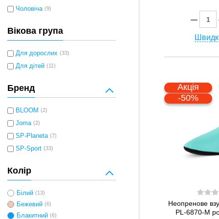
Чоловіча
(9)
Вікова група
Швидк
Для дорослих
(33)
Для дітей
(11)
Акція
Бренд
-50%
BLOOM
(2)
Joma
(2)
SP-Planeta
(7)
SP-Sport
(33)
Колір
Білий
(13)
Неопренове взу
Бежевий
(6)
PL-6870-M ро
Блакитний
(6)