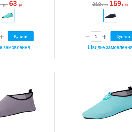
63
159
6
318
грн
грн
грн
грн
Купити
Купити
е замовлення
Швидке замовленн