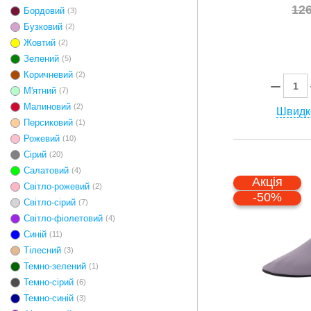
12
Бордовий
(3)
Бузковий
(2)
Жовтий
(2)
Зелений
(5)
Коричневий
(2)
М'ятний
(7)
Малиновий
(2)
Швидк
Персиковий
(1)
Рожевий
(10)
Сірий
(20)
Салатовий
(4)
Акція
Світло-рожевий
(2)
-50%
Світло-сірий
(7)
Світло-фіолетовий
(4)
Синій
(11)
Тілесний
(3)
Темно-зелений
(1)
Темно-сірий
(6)
Темно-синій
(3)