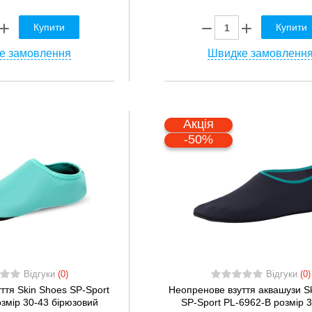
Купити
Купити
е замовлення
Швидке замовленн
Акція
-50%
Відгуки
(0)
Відгуки
(0)
ття Skin Shoes SP-Sport
Неопренове взуття аквашузи S
змір 30-43 бірюзовий
SP-Sport PL-6962-B розмір 3