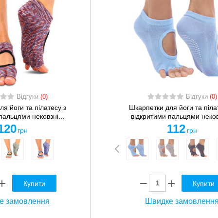
Відгуки
(0)
Відгуки
(0)
я йоги та пілатесу з
Шкарпетки для йоги та піла
пальцями нековзні...
відкритими пальцями нековз
120
112
грн
грн
Купити
Купити
е замовлення
Швидке замовленн