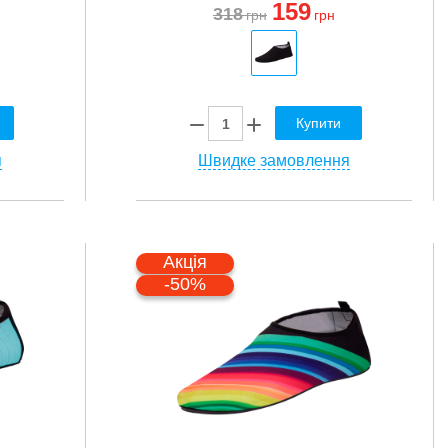
159
318
грн
грн
Купити
я
Швидке замовлення
Акція
-50%