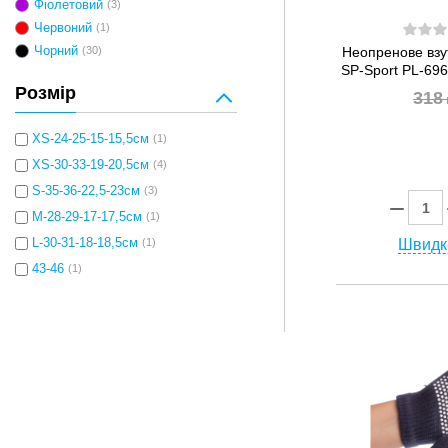
Фіолетовий
(3)
Червоний
(1)
Чорний
(30)
Неопренове взу
SP-Sport PL-696
Розмір
318
XS-24-25-15-15,5cм
(1)
XS-30-33-19-20,5см
(4)
S-35-36-22,5-23cм
(3)
M-28-29-17-17,5см
(1)
L-30-31-18-18,5см
(1)
Швидк
43-46
(1)