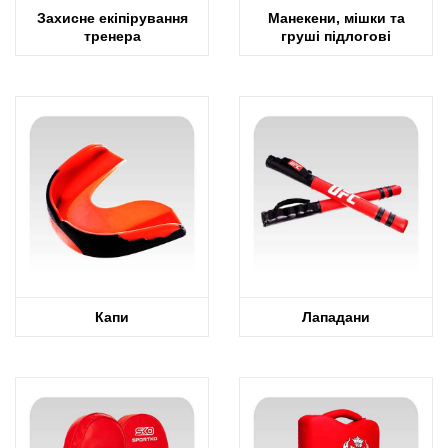
Захисне екіпірування
Манекени, мішки та
тренера
груші підлогові
Капи
Лападани