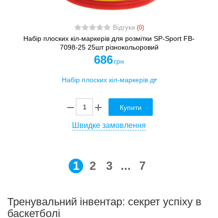
Відгуки
(0)
Набір плоских кіл-маркерів для розмітки SP-Sport FB-
7098-25 25шт різнокольоровий
686
грн
Купити
Швидке замовлення
1
2
3
...
7
Тренувальний інвентар: секрет успіху в
баскетболі