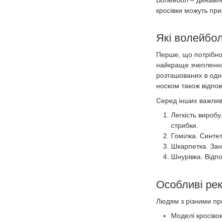
кросівки можуть при
Які волейбол
Перше, що потрібно 
найкраще зчеплення 
розташованих в одно
носком також відпов
Серед інших важлив
Легкість виробу
стрибки.
Гомілка. Синтет
Шкарпетка. Зан
Шнурівка. Відпо
Особливі ре
Людям з різними пр
Моделі кросівок