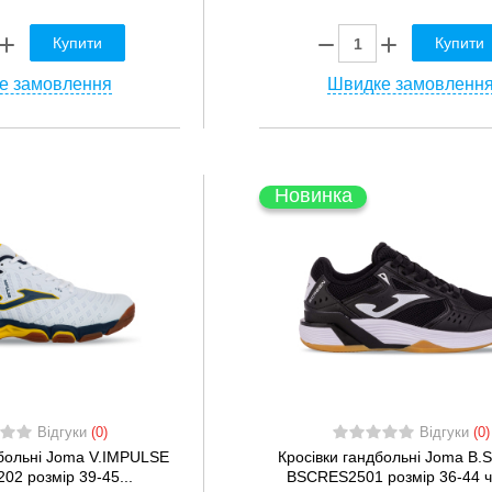
Купити
Купити
е замовлення
Швидке замовленн
Новинка
Відгуки
(0)
Відгуки
(0)
йбольні Joma V.IMPULSE
Кросівки гандбольні Joma B
2 розмір 39-45...
BSCRES2501 розмір 36-44 