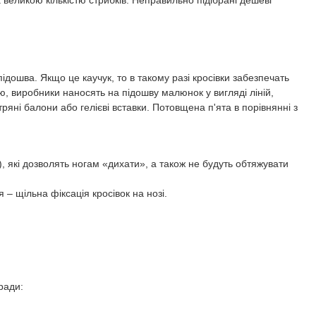
ідошва. Якщо це каучук, то в такому разі кросівки забезпечать
ю, виробники наносять на підошву малюнок у вигляді ліній,
яні балони або гелієві вставки. Потовщена п'ята в порівнянні з
а), які дозволять ногам «дихати», а також не будуть обтяжувати
 – щільна фіксація кросівок на нозі.
ради: