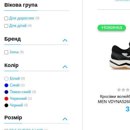
Вікова група
Для дорослих
(9)
Для дітей
(4)
Новинка
Бренд
Joma
(9)
Колір
Білий
(5)
Синій
(1)
Темно-синій
(3)
Кросівки воле
Червоний
(1)
MEN VDYNAS2601
Чорний
(3)
3
Розмір