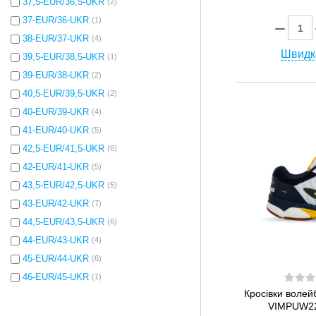
37,5-EUR/36,5-UKR
(2)
37-EUR/36-UKR
(1)
38-EUR/37-UKR
(4)
Швидк
39,5-EUR/38,5-UKR
(1)
39-EUR/38-UKR
(2)
40,5-EUR/39,5-UKR
(2)
40-EUR/39-UKR
(4)
41-EUR/40-UKR
(5)
42,5-EUR/41,5-UKR
(6)
42-EUR/41-UKR
(5)
43,5-EUR/42,5-UKR
(5)
43-EUR/42-UKR
(7)
44,5-EUR/43,5-UKR
(6)
44-EUR/43-UKR
(4)
45-EUR/44-UKR
(6)
46-EUR/45-UKR
(1)
Кросівки воле
VIMPUW220