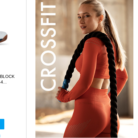
V.BLOCK
...
я