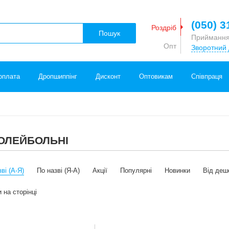
(050) 3
Роздріб
Пошук
Приймання
Опт
Зворотний 
оплата
Дропшиппінг
Дисконт
Оптовикам
Співпраця
ВОЛЕЙБОЛЬНІ
ві (А-Я)
По назві (Я-А)
Акції
Популярні
Новинки
Від деш
 на сторінці