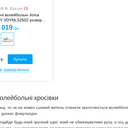
Відгуки
(0)
очі волейбольні Joma
 VDYNLS2602 розмір...
 019
грн
Купити
е замовлення
олейбольні кросівки
иці, то чи не кожен сьомий житель планети захоплюється волейболо
 уроках фізкультури.
підійде будь-який зручний одяг, який не обмежуватиме руху, а ось д
на гра, що характеризується активними переміщеннями по полю та в