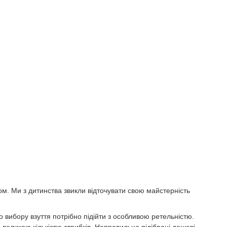
м. Ми з дитинства звикли відточувати свою майстерність
о вибору взуття потрібно підійти з особливою ретельністю.
еликою кількістю стрибків. Неправильно підібрані дешеві