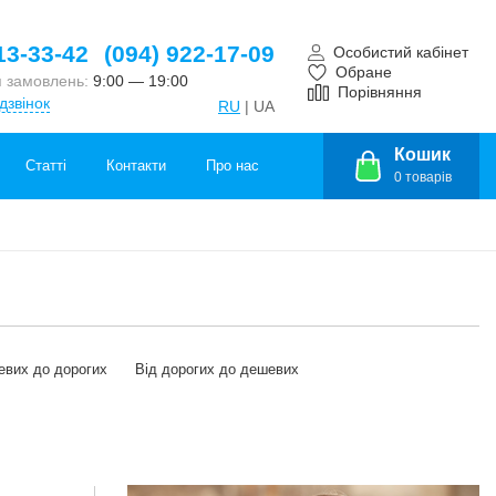
13-33-42
(094) 922-17-09
Особистий кабінет
Обране
 замовлень:
9:00 — 19:00
Порівняння
дзвінок
RU
| UA
Кошик
Статті
Контакти
Про нас
0
товарів
евих до дорогих
Від дорогих до дешевих