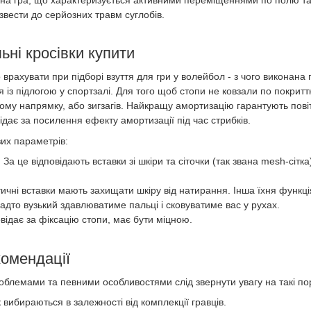
звести до серйозних травм суглобів.
ьні кросівки купити
врахувати при підборі взуття для гри у волейбол - з чого виконана п
із підлогою у спортзалі. Для того щоб стопи не ковзали по покритт
му напрямку, або зигзагів. Найкращу амортизацію гарантують повітр
ідає за посилення ефекту амортизації під час стрибків.
их параметрів:
. За це відповідають вставки зі шкіри та сіточки (так звана
mesh
-сітк
ичні вставки мають захищати шкіру від натирання. Інша їхня функція
адто вузький здавлюватиме пальці і сковуватиме вас у рухах.
відає за фіксацію стопи, має бути міцною.
комендації
облемами та певними особливостями слід звернути увагу на такі по
 вибираються в залежності від комплекції гравців.