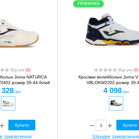
Новинка
Відгуки
(0)
Відгуки
(0)
йбольні Joma NATURCA
Кросівки волейбольні Joma 
02 розмір 39-44 білий
VBLOKW2202 розмір 39-44
 328
4 098
грн
грн
Купити
Купити
е замовлення
Швидке замовленн