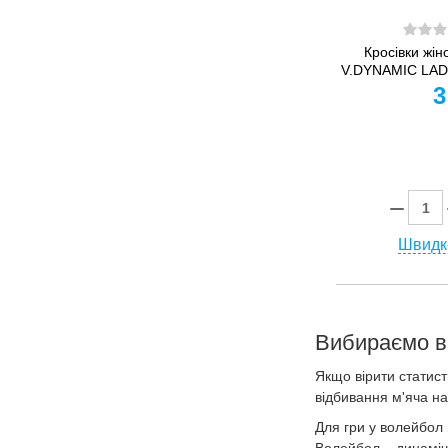
Кросівки жін
V.DYNAMIC LADY
3
Швидк
Вибираємо в
Якщо вірити статист
відбивання м'яча на
Для гри у волейбол 
Волейбол – динаміч