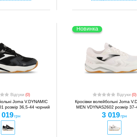
Новинка
Відгуки
(0)
Відгуки
(0)
йбольні Joma V.DYNAMIC
Кросівки волейбольні Joma V
 розмір 36,5-44 чорний
MEN VDYNAS2602 розмір 37-4
 019
3 019
грн
грн