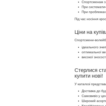
Спортсменам з 
При систематич
При проблемах 
Під час носіння кро
Ціни на купі
Спортсмени-волейбо
ідеального зче
оптимальної вен
високої зносост
Стерлися ста
купити нові!
У каталозі представ
Доставка до буд
Самовивіз у це
Широкий асортим
Кваліфікована д