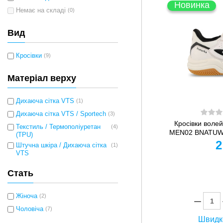
Новинка
Немає на складі
(0)
Вид
Кросівки
(9)
Матеріал верху
Дихаюча сітка VTS
(1)
Дихаюча сітка VTS / Sportech
(3)
Кросівки воле
Текстиль / Термополіуретан
(4)
MEN02 BNATUW24
(TPU)
2
Штучна шкіра / Дихаюча сітка
(1)
VTS
Стать
Жіноча
(2)
Чоловіча
(7)
Швидк