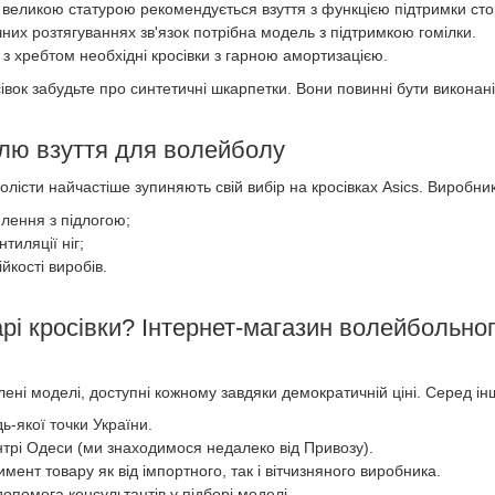
великою статурою рекомендується взуття з функцією підтримки сто
них розтягуваннях зв'язок потрібна модель з підтримкою гомілки.
з хребтом необхідні кросівки з гарною амортизацією.
сівок забудьте про синтетичні шкарпетки. Вони повинні бути викона
влю взуття для волейболу
лісти найчастіше зупиняють свій вибір на кросівках
Asics
. Виробник
плення з підлогою
;
тиляції ніг
;
ійкості виробів.
рі кросівки? Інтернет-магазин волейбольно
лені моделі, доступні кожному завдяки демократичній ціні. Серед і
ь-якої точки України.
нтрі Одеси (ми знаходимося недалеко від Привозу).
ент товару як від імпортного, так і вітчизняного виробника.
опомога консультантів у підборі моделі.