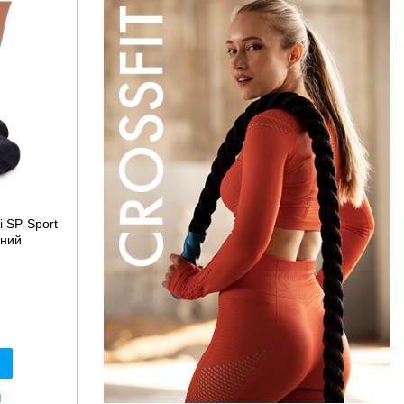
і SP-Sport
рний
я