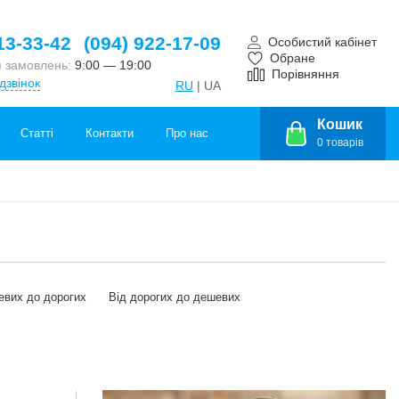
13-33-42
(094) 922-17-09
Особистий кабінет
Обране
 замовлень:
9:00 — 19:00
Порівняння
дзвінок
RU
| UA
Кошик
Статті
Контакти
Про нас
0
товарів
евих до дорогих
Від дорогих до дешевих