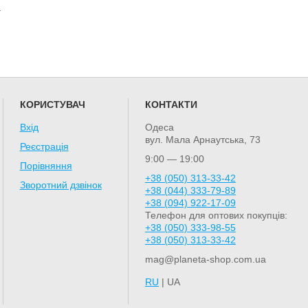
.
КОРИСТУВАЧ
КОНТАКТИ
Вхід
Одеса
вул. Мала Арнаутська, 73
Реєстрація
9:00 — 19:00
Порівняння
+38 (050) 313-33-42
Зворотний дзвінок
+38 (044) 333-79-89
+38 (094) 922-17-09
Телефон для оптових покупців:
+38 (050) 333-98-55
+38 (050) 313-33-42
mag@planeta-shop.com.ua
RU
| UA