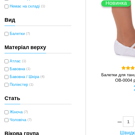
Новинка
Немає на складі
(1)
Вид
Балетки
(7)
Матеріал верху
Атлас
(1)
Бавовна
(1)
Балетки для танц
Бавовна / Шкіра
(4)
OB-0004 р
Поліестер
(1)
Стать
Жіноча
(7)
Чоловіча
(7)
Швидк
Вікова група