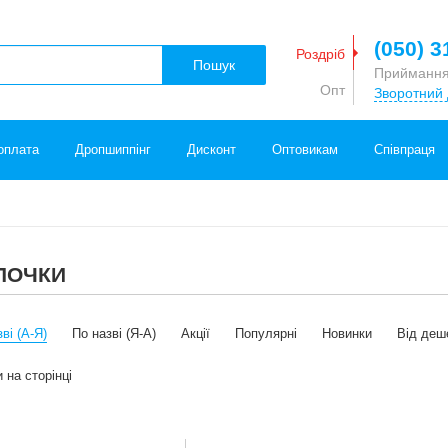
(050) 3
Роздріб
Пошук
Приймання
Опт
Зворотний 
оплата
Дропшиппінг
Дисконт
Оптовикам
Співпраця
ПОЧКИ
ві (А-Я)
По назві (Я-А)
Акції
Популярні
Новинки
Від деш
 на сторінці