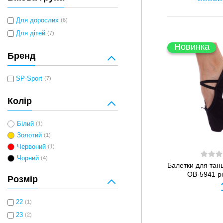
Для дорослих
(6)
Для дітей
(7)
Новинка
Бренд
SP-Sport
(7)
Колір
Білий
(1)
Золотий
(1)
Червоний
(1)
Чорний
(4)
Балетки для танц
OB-5941 р
Розмір
22
(1)
23
(2)