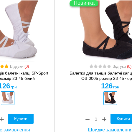
Новинка
Відгуки
(0)
Відгуки
(0)
ів балетні капці SP-Sport
Балетки для танців балетні капц
озмір 23-45 білий
OB-0005 розмір 23-45 чо
126
126
грн
грн
Купити
Купити
е замовлення
Швидке замовленн