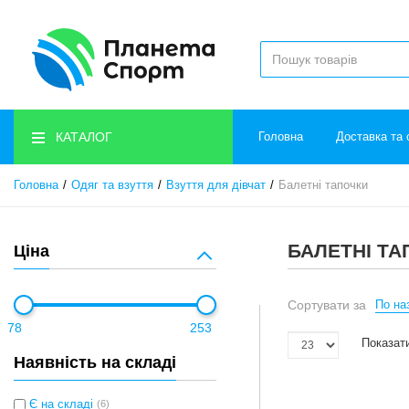
КАТАЛОГ
Головна
Доставка та 
Головна
Одяг та взуття
Взуття для дівчат
Балетні тапочки
БАЛЕТНІ ТА
Ціна
Сортувати за
По наз
78
253
Показати
Наявність на складі
Є на складі
(6)