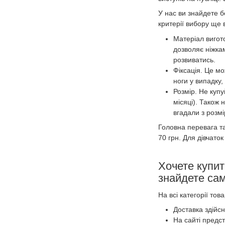
У нас ви знайдете бе
критерії вибору ще
Матеріал вигот
дозволяє ніжка
розвиватись.
Фіксація. Це мо
ноги у випадку,
Розмір. Не купу
місяці). Також 
вгадали з розмі
Головна перевага т
70 грн. Для дівчаток
Хочете купит
знайдете сам
На всі категорії то
Доставка здійсн
На сайті предст