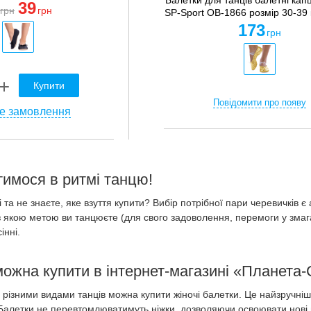
Балетки для танців балетні капц
39
грн
грн
SP-Sport OB-1866 розмір 30-39 
173
грн
Купити
Повідомити про появу
е замовлення
тимося в ритмі танцю!
та не знаєте, яке взуття купити? Вибір потрібної пари черевичків є 
 якою метою ви танцюєте (для свого задоволення, перемоги у змага
інні.
можна купити в інтернет-магазині «Планета
ь різними видами танців можна купити жіночі балетки. Це найзручніше
. Балетки не перевтомлюватимуть ніжки, дозволяючи освоювати нові 