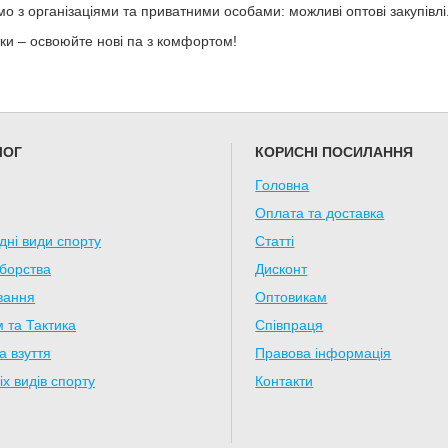
о з організаціями та приватними особами: можливі оптові закупівлі
тки – освоюйте нові па з комфортом!
ЛОГ
КОРИСНІ ПОСИЛАННЯ
Головна
Оплата та доставка
дні види спорту
Статті
борства
Дисконт
вання
Оптовикам
 та Тактика
Співпраця
а взуття
Правова інформація
іх видів спорту
Контакти