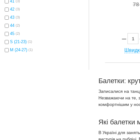
41
(3)
78
42
(3)
43
(3)
44
(2)
45
(2)
S (21-23)
(1)
Швидк
M (24-27)
(1)
Балетки: кру
Записалися на танці 
Незважаючи на те, з
комфортнішим у нос
Які балетки 
В Україні для занят
виступів на публіці