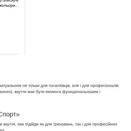
і блискучі
кольори...
актуальним не тільки для початківців, але і для професіоналів.
ннях), взуття має бути якомога функціональнішим і
-Спорт»
 взуття, яке підійде як для тренувань, так і для професійних
па.