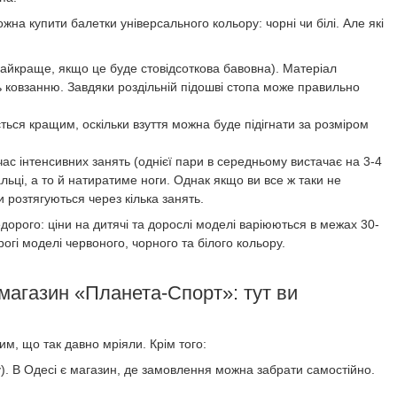
ожна купити балетки універсального кольору: чорні чи білі. Але які
найкраще, якщо це буде стовідсоткова бавовна). Матеріал
ь ковзанню. Завдяки роздільній підошві стопа може правильно
ється кращим, оскільки взуття можна буде підігнати за розміром
д час інтенсивних занять (однієї пари в середньому вистачає на 3-4
льці, а то й натиратиме ноги. Однак якщо ви все ж таки не
 розтягуються через кілька занять.
орого: ціни на дитячі та дорослі моделі варіюються в межах 30-
рогі моделі червоного, чорного та білого кольору.
-магазин «Планета-Спорт»: тут ви
им, що так давно мріяли. Крім того:
ву). В Одесі є магазин, де замовлення можна забрати самостійно.