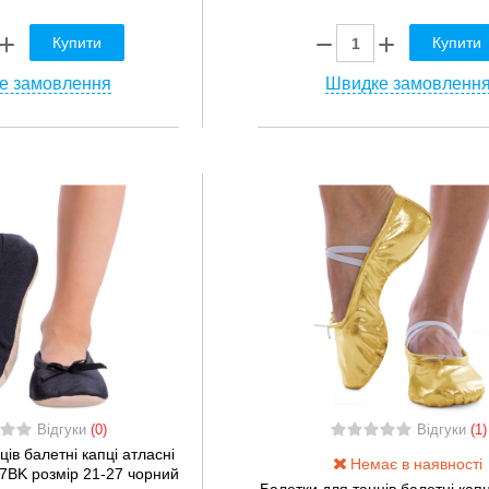
Купити
Купити
е замовлення
Швидке замовленн
Відгуки
(0)
Відгуки
(1)
ів балетні капці атласні
Немає в наявності
7BK розмір 21-27 чорний