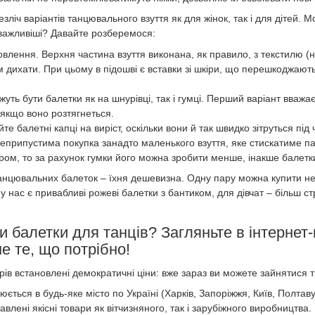
зліч варіантів танцювального взуття як для жінок, так і для дітей. М
 важливіші? Давайте розберемося:
овлення. Верхня частина взуття виконана, як правило, з текстилю (
м дихати. При цьому в підошві є вставки зі шкіри, що перешкоджают
жуть бути балетки як на шнурівці, так і гумці. Перший варіант вважа
 якщо воно розтягнеться.
йте балетні капці на виріст, оскільки вони й так швидко зітруться пі
неприпустима покупка занадто маленького взуття, яке стискатиме па
ром, то за рахунок гумки його можна зробити менше, інакше балетки
анцювальних балеток – їхня дешевизна. Одну пару можна купити нед
 у нас є привабливі рожеві балетки з бантиком, для дівчат – більш ст
и балетки для танців? Загляньте в інтернет
е те, що потрібно!
варів встановлені демократичні ціни: вже зараз ви можете зайнятися т
юється в будь-яке місто по Україні (Харків, Запоріжжя, Київ, Полта
авлені якісні товари як вітчизняного, так і зарубіжного виробництва.