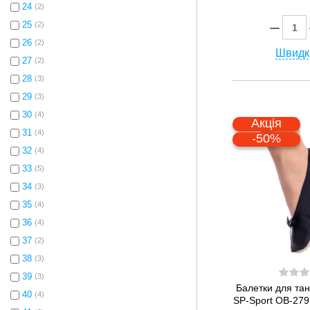
24
(2)
25
(2)
26
(2)
Швидк
27
(2)
28
(3)
29
(3)
30
(4)
Акція
31
(4)
-50%
32
(4)
33
(5)
34
(3)
35
(4)
36
(4)
37
(2)
38
(3)
39
(3)
Балетки для танц
40
(4)
SP-Sport OB-279