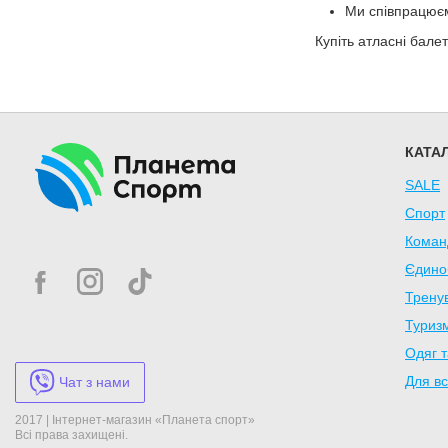
Ми співпрацюєм
Купіть атласні бале
КАТА
SALE
Спорт
Коман
Єдино
Трену
Туризм
Одяг т
Для вс
Чат з нами
2017 | Інтернет-магазин «Планета спорт»
Всі права захищені.