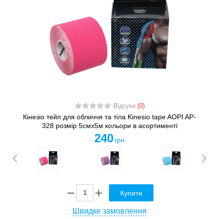
Відгуки
(0)
Кінезіо тейп для обличчя та тіла Kinesio tape AOPI AP-
328 розмір 5смх5м кольори в асортименті
240
грн
Купити
Швидке замовлення