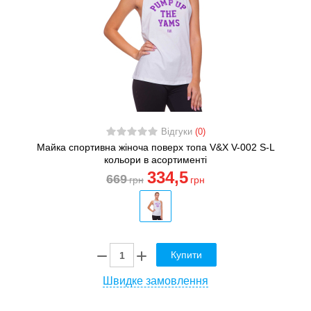
Відгуки
(0)
Майка спортивна жіноча поверх топа V&X V-002 S-L
кольори в асортименті
334
,5
669
грн
грн
Купити
Швидке замовлення