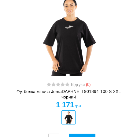
Відгуки
(0)
Футболка жіноча JomaDAPHNE II 901894-100 S-2XL
чорний
1 171
грн