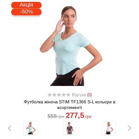
Акція
-50%
Відгуки
(0)
Футболка жіноча STIM TF1366 S-L кольори в
асортименті
277
,5
555
грн
грн