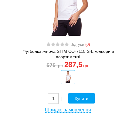
Відгуки
(0)
Футболка жіноча STIM CO-7115 S-L кольори в
асортименті
287
,5
575
грн
грн
Купити
Швидке замовлення