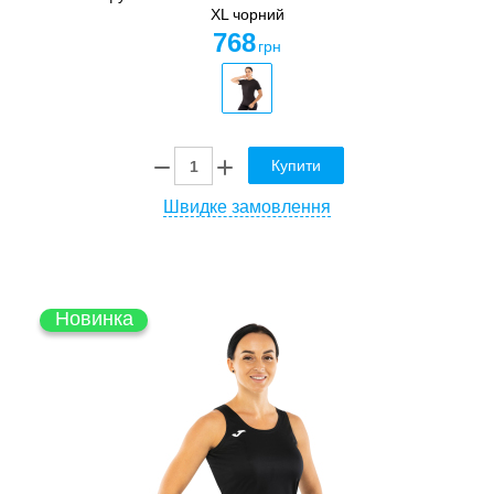
XL чорний
768
грн
Купити
Швидке замовлення
Новинка