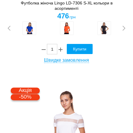
Футболка жіноча Lingo LD-7306 S-XL кольори в
асортименті
476
грн
Купити
Швидке замовлення
Акція
-50%