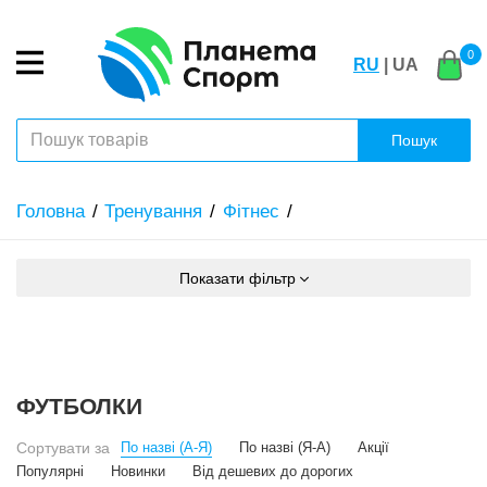
0
RU
| UA
Пошук
Головна
Тренування
Фітнес
Показати фільтр
ФУТБОЛКИ
Сортувати за
По назві (А-Я)
По назві (Я-А)
Акції
Популярні
Новинки
Від дешевих до дорогих