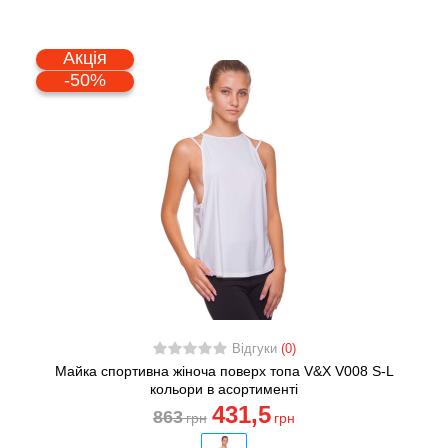
Акція
-50%
Відгуки
(0)
Майка спортивна жіноча поверх топа V&X V008 S-L
кольори в асортименті
431
,5
863
грн
грн