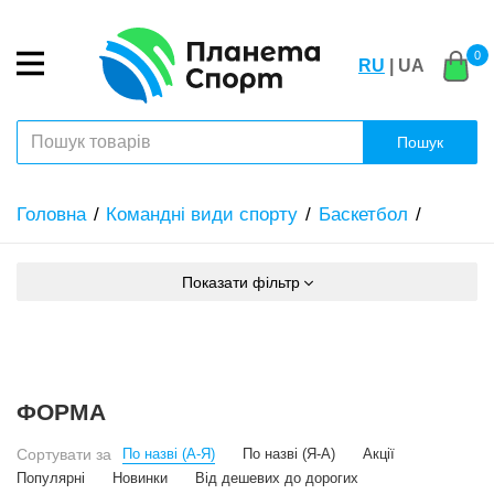
0
RU
| UA
Пошук
Головна
Командні види спорту
Баскетбол
Показати фільтр
ФОРМА
Сортувати за
По назві (А-Я)
По назві (Я-А)
Акції
Популярні
Новинки
Від дешевих до дорогих