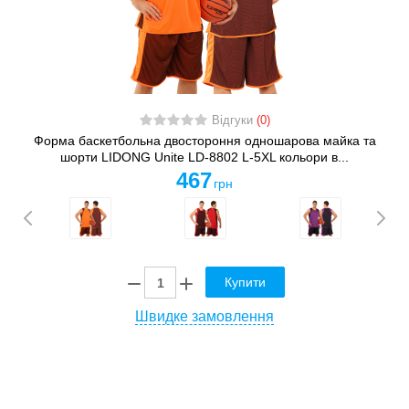
Відгуки
(0)
Форма баскетбольна двостороння одношарова майка та
шорти LIDONG Unite LD-8802 L-5XL кольори в...
467
грн
Купити
Швидке замовлення