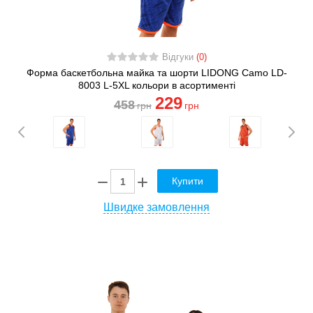
Відгуки
(0)
Форма баскетбольна майка та шорти LIDONG Camo LD-
8003 L-5XL кольори в асортименті
229
458
грн
грн
Купити
Швидке замовлення