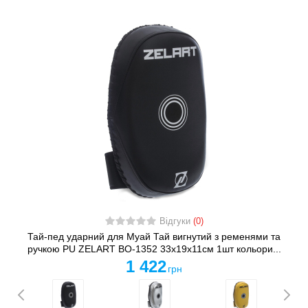
Відгуки
(0)
Тай-пед ударний для Муай Тай вигнутий з ременями та
ручкою PU ZELART BO-1352 33x19x11см 1шт кольори...
1 422
грн