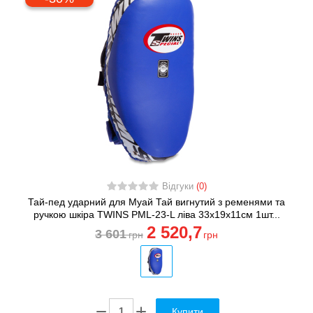
Відгуки
(0)
Тай-пед ударний для Муай Тай вигнутий з ременями та
ручкою шкіра TWINS PML-23-L ліва 33x19x11см 1шт...
2 520
,7
3 601
грн
грн
Купити