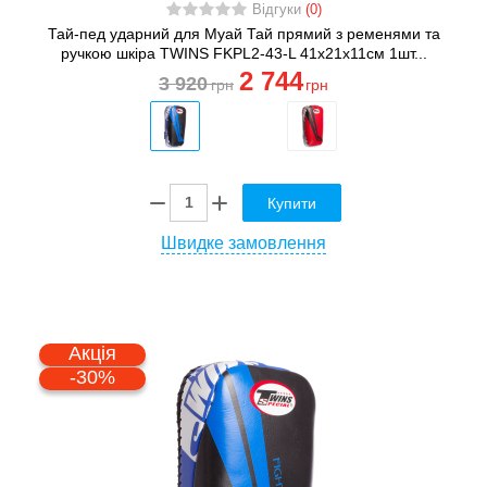
Відгуки
(0)
Тай-пед ударний для Муай Тай прямий з ременями та
ручкою шкіра TWINS FKPL2-43-L 41х21х11см 1шт...
2 744
3 920
грн
грн
Купити
Швидке замовлення
Акція
-30%