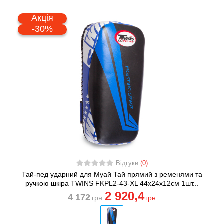
Акція
-30%
Відгуки
(0)
Тай-пед ударний для Муай Тай прямий з ременями та
ручкою шкіра TWINS FKPL2-43-XL 44х24х12см 1шт...
2 920
,4
4 172
грн
грн