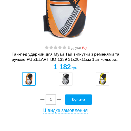
Відгуки
(0)
Тай-пед ударний для Муай Тай вигнутий з ременями та
ручкою PU ZELART BO-1339 31x20x11см 1шт кольори...
1 182
грн
Купити
Швидке замовлення