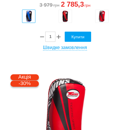
2 785
,3
3 979
грн
грн
Купити
Швидке замовлення
Акція
-30%