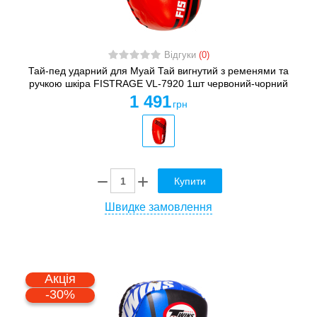
Відгуки
(0)
Тай-пед ударний для Муай Тай вигнутий з ременями та
ручкою шкіра FISTRAGE VL-7920 1шт червоний-чорний
1 491
грн
Купити
Швидке замовлення
Акція
-30%