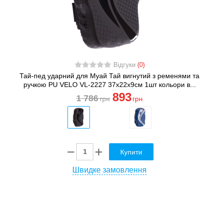
Відгуки
(0)
Тай-пед ударний для Муай Тай вигнутий з ременями та
ручкою PU VELO VL-2227 37x22x9см 1шт кольори в...
893
1 786
грн
грн
Купити
Швидке замовлення