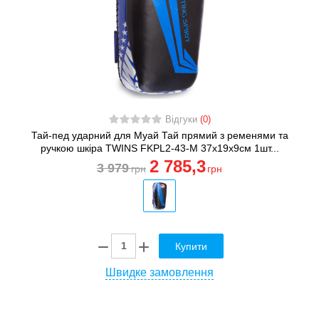
Відгуки
(0)
Тай-пед ударний для Муай Тай прямий з ременями та
ручкою шкіра TWINS FKPL2-43-M 37х19х9см 1шт...
2 785
,3
3 979
грн
грн
Купити
Швидке замовлення