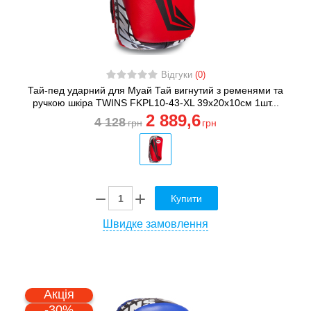
Відгуки
(0)
Тай-пед ударний для Муай Тай вигнутий з ременями та
ручкою шкіра TWINS FKPL10-43-XL 39х20х10см 1шт...
2 889
,6
4 128
грн
грн
Купити
Швидке замовлення
Акція
-30%