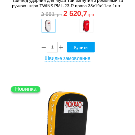
Тай-пед ударний для Муай Тай вигнутий з ременями та
ручкою шкіра TWINS PML-23-R права 33x19x11см 1шт...
2 520
,7
3 601
грн
грн
Купити
Швидке замовлення
Новинка