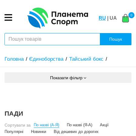
0
RU
| UA
Пошук
Головна
Єдиноборства
Тайський бокс
Показати фільтр
ПАДИ
Сортувати за
По назві (А-Я)
По назві (Я-А)
Акції
Популярні
Новинки
Від дешевих до дорогих