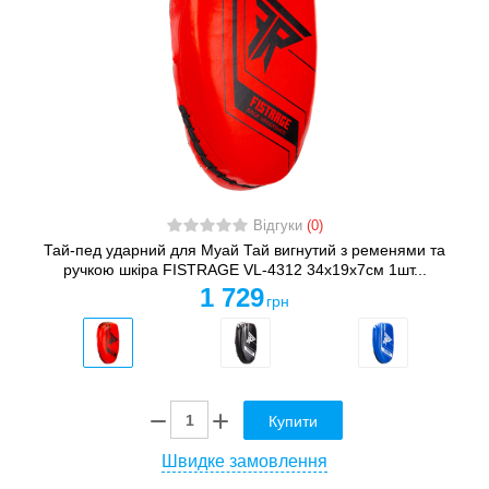
Відгуки
(0)
Тай-пед ударний для Муай Тай вигнутий з ременями та
ручкою шкіра FISTRAGE VL-4312 34x19x7см 1шт...
1 729
грн
Купити
Швидке замовлення