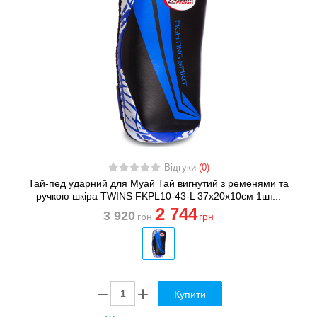
Відгуки
(0)
Тай-пед ударний для Муай Тай вигнутий з ременями та
ручкою шкіра TWINS FKPL10-43-L 37х20х10см 1шт...
2 744
3 920
грн
грн
Купити