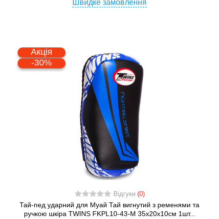
Швидке замовлення
Акція
-30%
Відгуки
(0)
Тай-пед ударний для Муай Тай вигнутий з ременями та
ручкою шкіра TWINS FKPL10-43-M 35х20х10см 1шт...