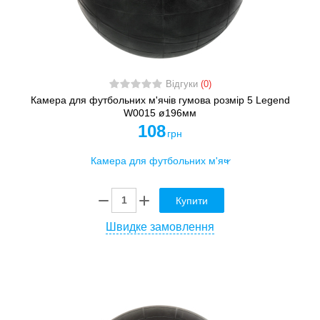
Відгуки
(0)
Камера для футбольних м'ячів гумова розмір 5 Legend
W0015 ø196мм
108
грн
Купити
Швидке замовлення