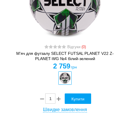
Відгуки
(0)
М'яч для футзалу SELECT FUTSAL PLANET V22 Z-
PLANET-WG №4 білий-зелений
2 759
грн
Купити
Швидке замовлення