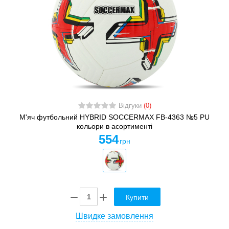
Відгуки
(0)
М'яч футбольний HYBRID SOCCERMAX FB-4363 №5 PU
кольори в асортименті
554
грн
Купити
Швидке замовлення