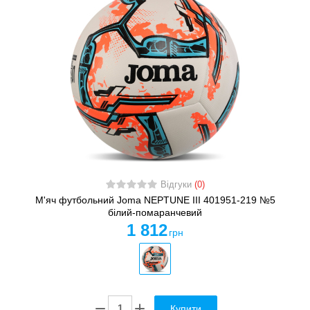
Відгуки
(0)
М'яч футбольний Joma NEPTUNE III 401951-219 №5
білий-помаранчевий
1 812
грн
Купити