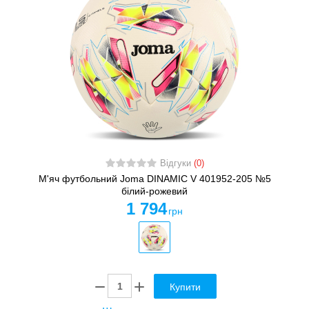
Відгуки
(0)
М'яч футбольний Joma DINAMIC V 401952-205 №5
білий-рожевий
1 794
грн
Купити