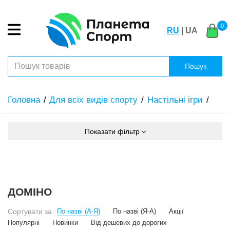
0
RU
| UA
Пошук
Головна
Для всіх видів спорту
Настільні ігри
Показати фільтр
ДОМІНО
Сортувати за
По назві (А-Я)
По назві (Я-А)
Акції
Популярні
Новинки
Від дешевих до дорогих