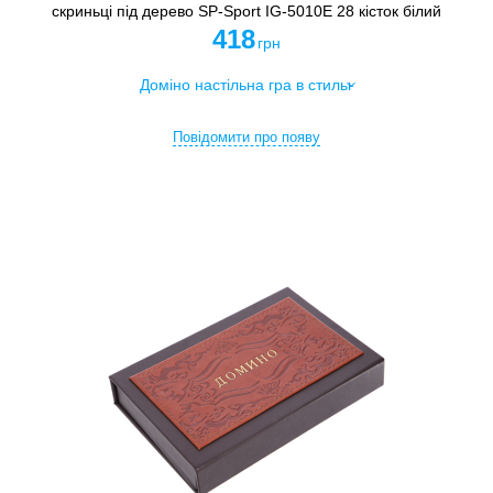
скриньці під дерево SP-Sport IG-5010E 28 кісток білий
418
грн
Повідомити про появу