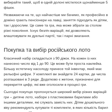
вибирайте такий, щоб в одній долоні містилося щонайменше 5
фішок.
Незважаючи на те, що найчастіше ми бачимо, як професійно в
доміно грають пенсіонери на лавці, заняття підходить як дітям,
так і дорослим. Це саме та гра, яка може зібрати за столом
різні покоління. Існує безліч варіацій, які дозволяють
влаштовувати як дуельні партії, так і парні змагання.
Покупка та вибір російського лото
Класичний набір складається з 90 діжок. На кожен із них
нанесено число від 1 до 90. Це може бути проста наклейка.
Більшу естетичну насолоду принесе той інвентар, який має
рельєфні цифри. У комплекті ви знайдете 24 картки, де числа
розташовані в 3 ряди. Додатково є жетони, призначені для
перекриття цифр, які вже оголосили в процесі гри.
Сьогодні покупцю пропонується широкий вибір різних варіацій
гри – дитяче лото, набори з пластиковими барилами або
іншими деталями, які служать замість них. Дітям дошкільного
віку рекомендують купувати ті комплекти, в яких кількість барил