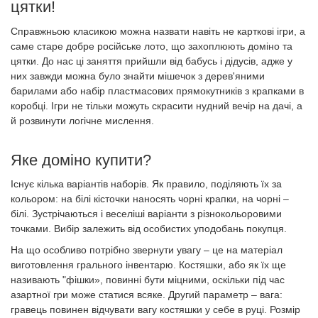
цятки!
Справжньою класикою можна назвати навіть не карткові ігри, а
саме старе добре російське лото, що захоплюють доміно та
цятки. До нас ці заняття прийшли від бабусь і дідусів, адже у
них завжди можна було знайти мішечок з дерев'яними
барилами або набір пластмасових прямокутників з крапками в
коробці. Ігри не тільки можуть скрасити нудний вечір на дачі, а
й розвинути логічне мислення.
Яке доміно купити?
Існує кілька варіантів наборів. Як правило, поділяють їх за
кольором: на білі кісточки наносять чорні крапки, на чорні –
білі. Зустрічаються і веселіші варіанти з різнокольоровими
точками. Вибір залежить від особистих уподобань покупця.
На що особливо потрібно звернути увагу – це на матеріал
виготовлення грального інвентарю. Костяшки, або як їх ще
називають "фішки», повинні бути міцними, оскільки під час
азартної гри може статися всяке. Другий параметр – вага:
гравець повинен відчувати вагу костяшки у себе в руці. Розмір