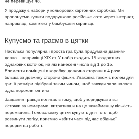
не перевищує 48.
У продажу є набори у кольорових картонних коробках. Ми
пропонуємо купити подарункове російське лото через інтернет,
наприклад, комплект у бамбуковій скриньці.
Купуємо та граємо в цятки
Настільки популярна і проста гра була придумана давним-
давно – наприкінці ХІХ ст. У набір входить 15 квадратних
однакових кісточок, на які нанесені числа від 1 до 15.
Елементи поміщені в коробку: довжина сторони в 4 рази
більша за довжину сторони фішки. Упаковка також є полем для
гри: її розміри підібрані таким чином, щоб завжди залишалася
одна порожня клітина.
Завдання гравців полягає в тому, щоб упорядкувати всі
кісточки за номерами, витративши на це якнайменшу кількість
переміщень. Головоломку цятки купують для того, щоб
розвинути логіку, приємно «вбити час» під час обідньої
перерви на роботі.