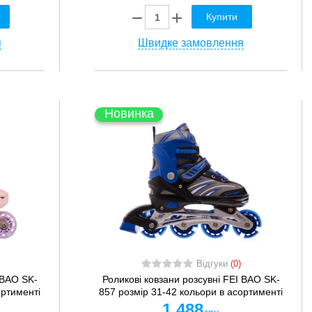
Купити
я
Швидке замовлення
Новинка
Відгуки
(0)
 BAO SK-
Роликові ковзани розсувні FEI BAO SK-
ортименті
857 розмір 31-42 кольори в асортименті
1 488