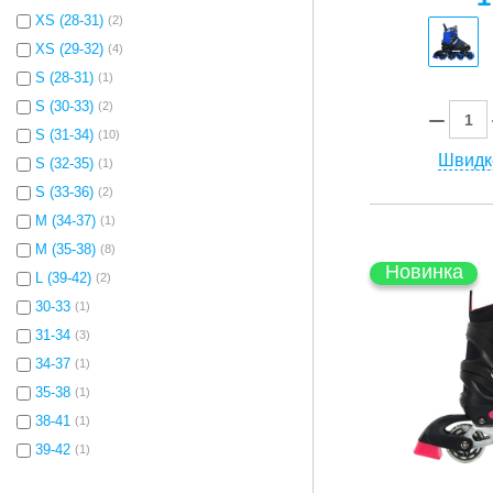
XS (28-31)
(2)
XS (29-32)
(4)
S (28-31)
(1)
S (30-33)
(2)
S (31-34)
(10)
Швидк
S (32-35)
(1)
S (33-36)
(2)
M (34-37)
(1)
M (35-38)
(8)
Новинка
L (39-42)
(2)
30-33
(1)
31-34
(3)
34-37
(1)
35-38
(1)
38-41
(1)
39-42
(1)