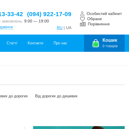
13-33-42
(094) 922-17-09
Особистий кабінет
Обране
 замовлень:
9:00 — 19:00
Порівняння
дзвінок
RU
| UA
Кошик
Статті
Контакти
Про нас
0
товарів
евих до дорогих
Від дорогих до дешевих