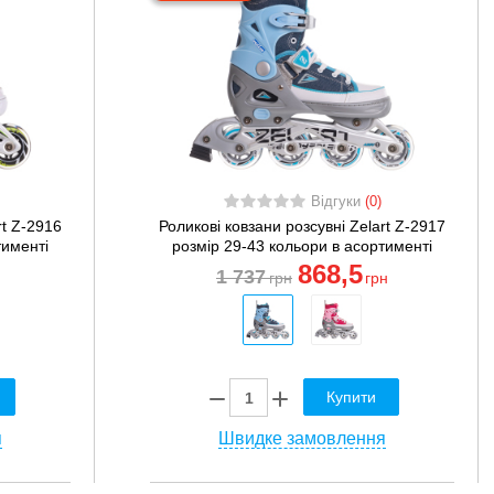
Відгуки
(0)
rt Z-2916
Роликові ковзани розсувні Zelart Z-2917
тименті
розмір 29-43 кольори в асортименті
868
,5
1 737
грн
грн
Купити
я
Швидке замовлення