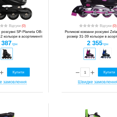
Відгуки
(0)
Відгуки
(0)
 розсувні SP-Planeta OB-
Роликові ковзани розсувні Zela
42 кольори в асортименті
розмір 31-39 кольори в асор
 387
2 355
грн
грн
Купити
Купити
е замовлення
Швидке замовленн