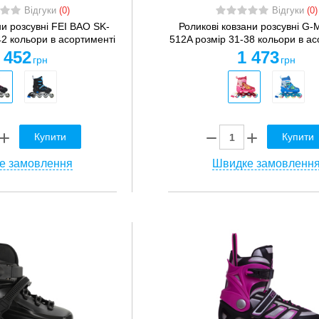
Відгуки
(0)
Відгуки
(0)
ни розсувні FEI BAO SK-
Роликові ковзани розсувні G-
42 кольори в асортименті
512A розмір 31-38 кольори в ас
 452
1 473
грн
грн
Купити
Купити
е замовлення
Швидке замовленн