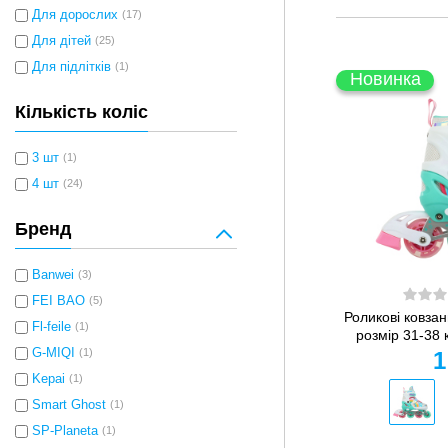
Для дорослих
(17)
Для дітей
(25)
Для підлітків
(1)
Новинка
Кількість коліс
3 шт
(1)
4 шт
(24)
Бренд
Banwei
(3)
FEI BAO
(5)
Роликові ковзан
Fl-feile
(1)
розмір 31-38 
G-MIQI
(1)
1
Kepai
(1)
Smart Ghost
(1)
SP-Planeta
(1)