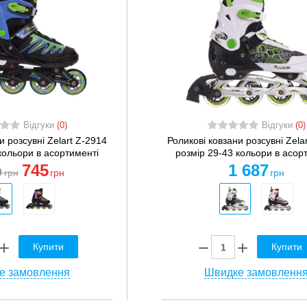
Відгуки
(0)
Відгуки
(0)
и розсувні Zelart Z-2914
Роликові ковзани розсувні Zela
кольори в асортименті
розмір 29-43 кольори в асор
745
1 687
0
грн
грн
грн
Купити
Купити
е замовлення
Швидке замовленн