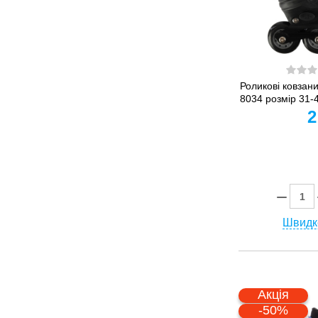
Роликові ковзани
8034 розмір 31-
2
Швидк
Акція
-50%