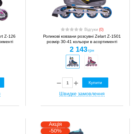
Відгуки
(0)
rt Z-126
Роликові ковзани розсувні Zelart Z-1501
тименті
розмір 30-41 кольори в асортименті
2 143
грн
Купити
я
Швидке замовлення
Акція
-50%