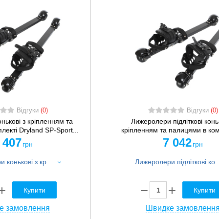
Відгуки
(0)
Відгуки
(0)
нькові з кріпленням та
Лижеролери підліткові коньк
екті Dryland SP-Sport...
кріпленням та палицями в комп
 407
7 042
грн
грн
Лижеролери конькові з кріпленням та палицями в комплекті Dryland SP-Sport FI-7451 чорний
Лижеролери підліткові конькові з кріпленням та палицями 
Купити
Купити
е замовлення
Швидке замовленн