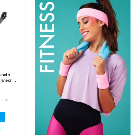
ові з
лекті...
в комплекті Dryland SP-Sport FI-7450 чорний
я