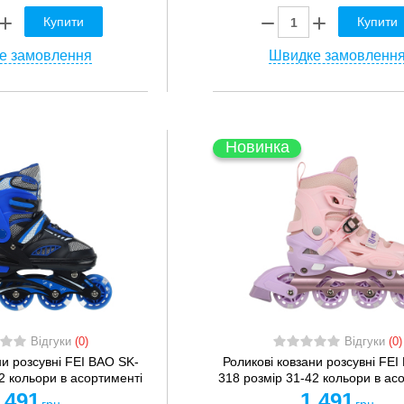
Купити
Купити
е замовлення
Швидке замовленн
Новинка
Відгуки
(0)
Відгуки
(0)
ни розсувні FEI BAO SK-
Роликові ковзани розсувні FEI
2 кольори в асортименті
318 розмір 31-42 кольори в ас
 491
1 491