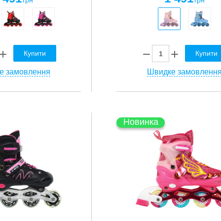
грн
грн
Купити
Купити
е замовлення
Швидке замовленн
Новинка