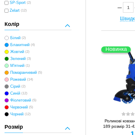
SP-Sport
(2)
Zelart
(12)
Швидк
Колір
Білий
(2)
Блакитний
(4)
Новинка
Жовтий
(2)
Зелений
(3)
М'ятний
(1)
Помаранчевий
(5)
Рожевий
(14)
Сірий
(2)
Синій
(12)
Фіолетовий
(5)
Червоний
(5)
Чорний
(12)
Роликові ковза
Розмір
189 розмір 31-4
1