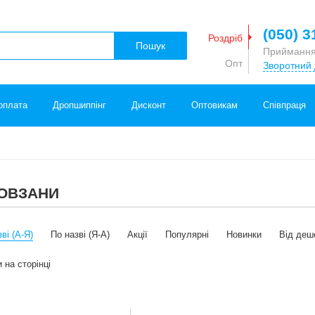
(050) 3
Роздріб
Пошук
Приймання
Опт
Зворотний 
оплата
Дропшиппінг
Дисконт
Оптовикам
Співпраця
КОВЗАНИ
ві (А-Я)
По назві (Я-А)
Акції
Популярні
Новинки
Від деш
 на сторінці