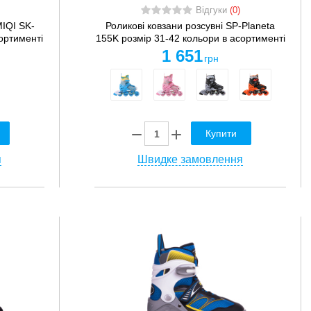
Відгуки
(0)
MIQI SK-
Роликові ковзани розсувні SP-Planeta
ортименті
155K розмір 31-42 кольори в асортименті
1 651
грн
Купити
я
Швидке замовлення