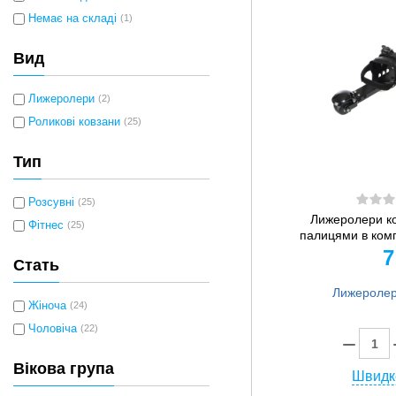
Немає на складі
(1)
Вид
Лижеролери
(2)
Роликові ковзани
(25)
Тип
Розсувні
(25)
Лижеролери ко
Фітнес
(25)
палицями в компл
7
Стать
Жіноча
(24)
Чоловіча
(22)
Вікова група
Швидк