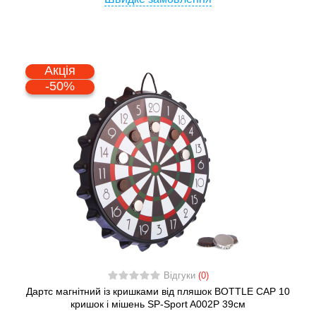
Акція
-50%
Відгуки
(0)
Дартс магнітний із кришками від пляшок BOTTLE CAP 10
кришок і мішень SP-Sport A002P 39см