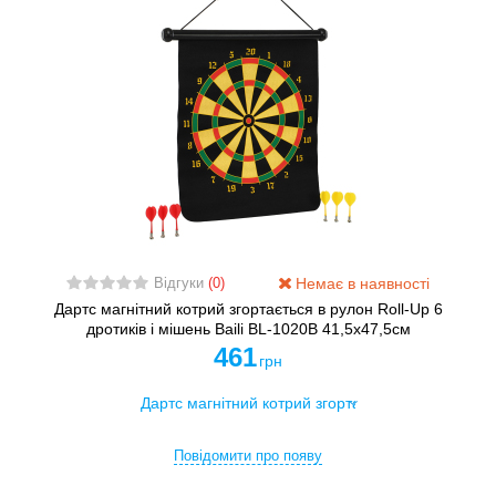
Немає в наявності
Відгуки
(0)
Дартс магнітний котрий згортається в рулон Roll-Up 6
дротиків і мішень Baili BL-1020B 41,5x47,5см
461
грн
Повідомити про появу