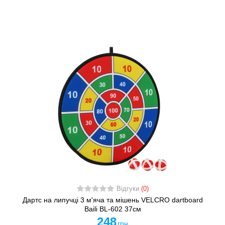
Відгуки
(0)
Дартс на липучці 3 м'яча та мішень VELCRO dartboard
Baili BL-602 37cм
248
грн