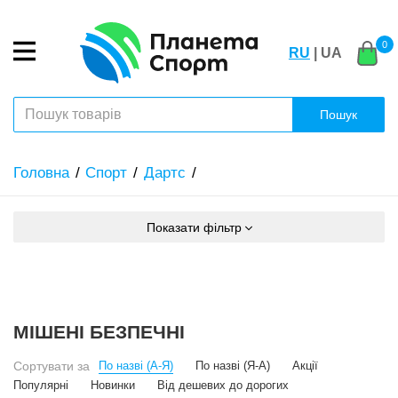
0
RU
| UA
Пошук
Головна
Спорт
Дартс
Показати фільтр
МІШЕНІ БЕЗПЕЧНІ
Сортувати за
По назві (А-Я)
По назві (Я-А)
Акції
Популярні
Новинки
Від дешевих до дорогих