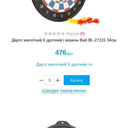
Відгуки
(0)
Дартс магнітний 6 дротиків і мішень Baili BL-27115 34см
476
грн
Купити
Швидке замовлення