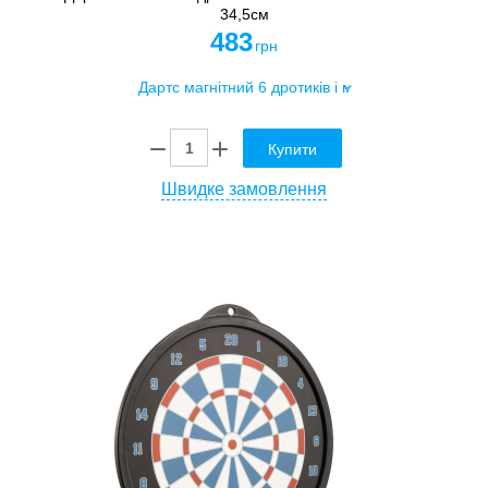
34,5см
483
грн
Купити
Швидке замовлення