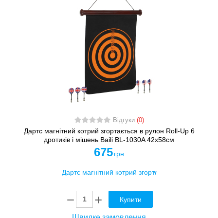
Відгуки
(0)
Дартс магнітний котрий згортається в рулон Roll-Up 6
дротиків і мішень Baili BL-1030A 42x58см
675
грн
Купити
Швидке замовлення