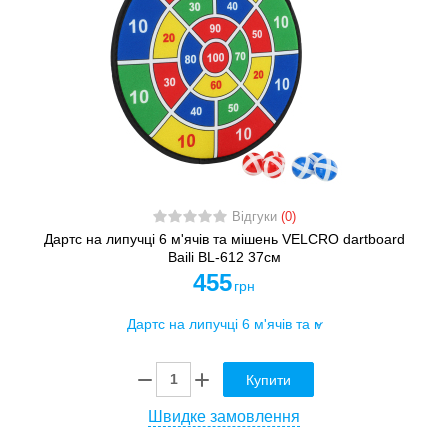
Відгуки
(0)
Дартс на липучці 6 м'ячів та мішень VELCRO dartboard
Baili BL-612 37cм
455
грн
Купити
Швидке замовлення