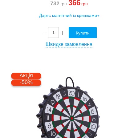
366
732
грн
грн
Купити
Швидке замовлення
Акція
-50%