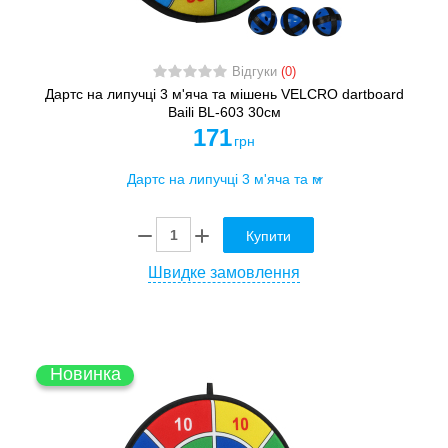
Відгуки
(0)
Дартс на липучці 3 м'яча та мішень VELCRO dartboard
Baili BL-603 30cм
171
грн
Купити
Швидке замовлення
Новинка