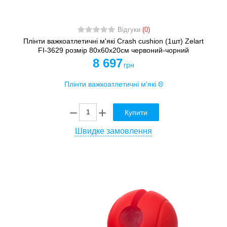
Відгуки
(0)
Плінти важкоатлетичні м'які Crash cushion (1шт) Zelart
FI-3629 розмір 80x60x20см червоний-чорний
8 697
грн
Купити
Швидке замовлення