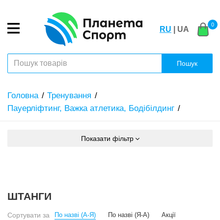
0
RU
| UA
Пошук
Головна
Тренування
Пауерліфтинг, Важка атлетика, Бодібілдинг
Показати фільтр
ШТАНГИ
Сортувати за
По назві (А-Я)
По назві (Я-А)
Акції