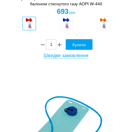
балоном стиснутого газу AOPI W-440
693
грн
Купити
Швидке замовлення