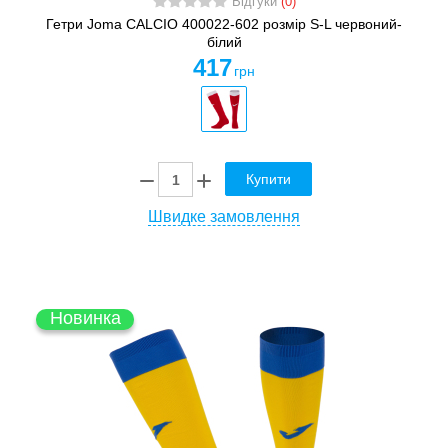
Відгуки
(0)
Гетри Joma CALCIO 400022-602 розмір S-L червоний-
білий
417
грн
Купити
Швидке замовлення
Новинка