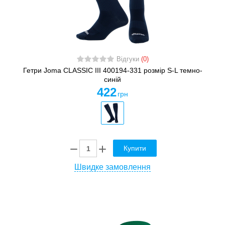
Відгуки
(0)
Гетри Joma CLASSIC III 400194-331 розмір S-L темно-
синій
422
грн
Купити
Швидке замовлення