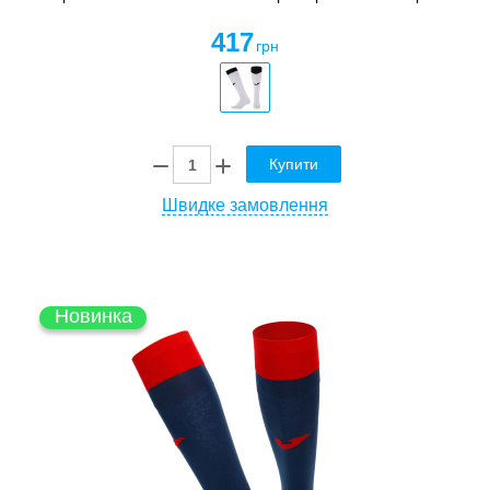
417
грн
Купити
Швидке замовлення
Новинка