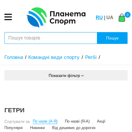
0
RU
| UA
Пошук
Головна
Командні види спорту
Регбі
Показати фільтр
ГЕТРИ
Сортувати за
По назві (А-Я)
По назві (Я-А)
Акції
Популярні
Новинки
Від дешевих до дорогих