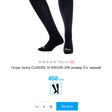
Відгуки
(0)
Гетри Joma CLASSIC III 400194-100 розмір S-L чорний
458
грн
Купити